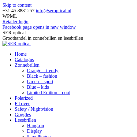
Skip to content
+31 45 8881257
info@seroptical.nl
WPML
Retailer login
Facebook page opens in new window
SER optical
Groothandel in zonnebrillen en leesbrillen
Home
Catalogus
Zonnebrillen
Orange – trendy
Black – fashion
Green – sport
Blue – kids
Limited Edition – cool
Polarized
Fit over
Safety / Nightvision
Goggles
Leesbrillen
Hang-on
Display
Navullingen