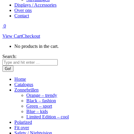
Displays / Accessories
Over ons
Contact
0
View Cart
Checkout
No products in the cart.
Search:
Home
Catalogus
Zonnebrillen
Orange – trendy
Black – fashion
Green – sport
Blue – kids
Limited Edition – cool
Polarized
Fit over
Safety / Nightvision