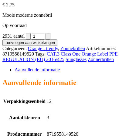
€
2,75
Mooie moderne zonnebril
Op voorraad
2931 aantal
Toevoegen aan winkelwagen
Categorieën:
Orange - trendy
,
Zonnebrillen
Artikelnummer:
8719558149520
Tags:
CAT.3
Class One
Orange Label
PPE
REGULATION (EU) 2016/425
Sunglasses
Zonnerbrillen
Aanvullende informatie
Aanvullende informatie
Verpakkingseenheid
12
Aantal kleuren
3
Productnummer
8719558149520