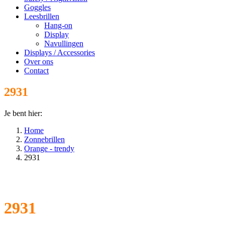
Goggles
Leesbrillen
Hang-on
Display
Navullingen
Displays / Accessories
Over ons
Contact
2931
Je bent hier:
Home
Zonnebrillen
Orange - trendy
2931
2931