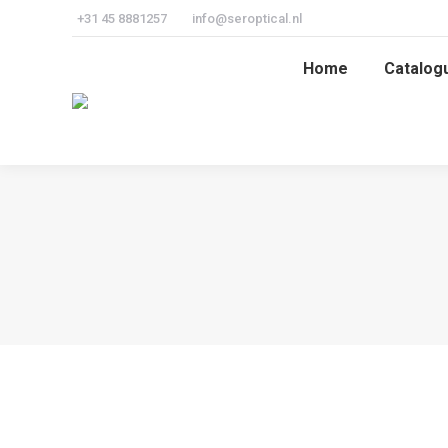
+31 45 8881257
info@seroptical.nl
Home
Catalog
Home
Catalog