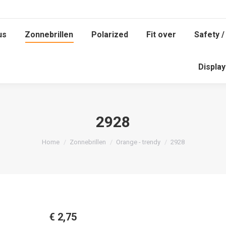
us
Zonnebrillen
Polarized
Fit over
Safety /
us
Zonnebrillen
Polarized
Fit over
Safety /
Displa
Displa
2928
Je bent hier:
Home
Zonnebrillen
Orange - trendy
2928
€
2,75