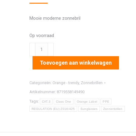
Mooie moderne zonnebril
Op voorraad
2928
aantal
Toevoegen aan winkelwagen
Categorieën:
Orange - trendy
,
Zonnebrillen
Artikelnummer:
8719558149490
Tags:
CAT.3
Class One
Orange Label
PPE
REGULATION (EU) 2016/425
Sunglasses
Zonnerbrillen