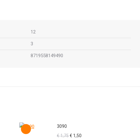
12
3
8719558149490
3090
Oorspronkelijke
Huidige
€
1,75
€
1,50