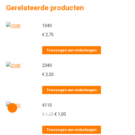
Gerelateerde producten
1040
€
2,75
Toevoegen aan winkelwagen
2340
€
2,50
Toevoegen aan winkelwagen
4110
Oorspronkelijke
Huidige
€
1,25
€
1,00
prijs
prijs
was:
is:
Toevoegen aan winkelwagen