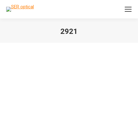
Search:
2921
Je bent hier: