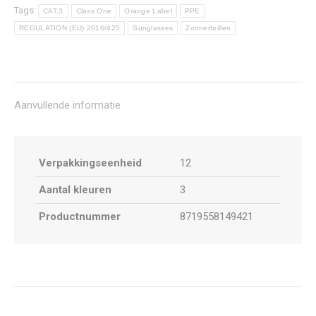
Tags:
CAT.3
Class One
Orange Label
PPE
REGULATION (EU) 2016/425
Sunglasses
Zonnerbrillen
Aanvullende informatie
Verpakkingseenheid
12
Aantal kleuren
3
Productnummer
8719558149421