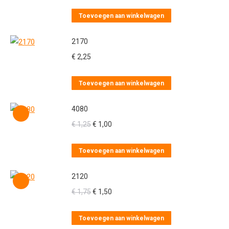
Toevoegen aan winkelwagen
2170
€
2,25
Toevoegen aan winkelwagen
4080
Oorspronkelijke
Huidige
€
1,25
€
1,00
prijs
prijs
was:
is:
Toevoegen aan winkelwagen
€ 1,25.
€ 1,00.
2120
Oorspronkelijke
Huidige
€
1,75
€
1,50
prijs
prijs
was:
is:
Toevoegen aan winkelwagen