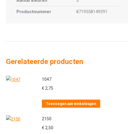
Aantal kleuren
3
Productnummer
8719558149391
Gerelateerde producten
1047
€
2,75
Toevoegen aan winkelwagen
2150
€
2,50