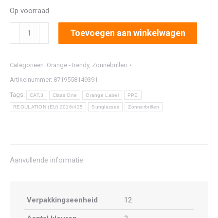
Op voorraad
2918
Toevoegen aan winkelwagen
aantal
Categorieën:
Orange - trendy
,
Zonnebrillen
Artikelnummer:
8719558149391
Tags:
CAT.3
Class One
Orange Label
PPE
REGULATION (EU) 2016/425
Sunglasses
Zonnerbrillen
Aanvullende informatie
Verpakkingseenheid
12