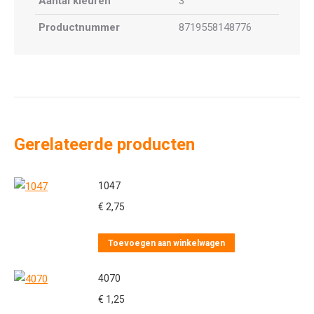
Aantal kleuren
3
Productnummer
8719558148776
Gerelateerde producten
1047
€
2,75
Toevoegen aan winkelwagen
4070
€
1,25