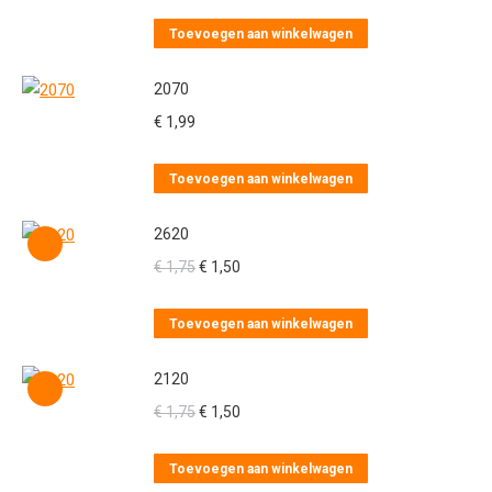
Toevoegen aan winkelwagen
2070
€
1,99
Toevoegen aan winkelwagen
2620
Oorspronkelijke
Huidige
€
1,75
€
1,50
prijs
prijs
was:
is:
Toevoegen aan winkelwagen
€ 1,75.
€ 1,50.
2120
Oorspronkelijke
Huidige
€
1,75
€
1,50
prijs
prijs
was:
is:
Toevoegen aan winkelwagen