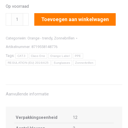
Op voorraad
2916
Toevoegen aan winkelwagen
aantal
Categorieën:
Orange - trendy
,
Zonnebrillen
Artikelnummer:
8719558148776
Tags:
CAT.3
Class One
Orange Label
PPE
REGULATION (EU) 2016/425
Sunglasses
Zonnerbrillen
Aanvullende informatie
Verpakkingseenheid
12