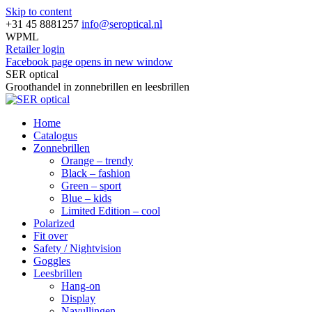
Skip to content
+31 45 8881257
info@seroptical.nl
WPML
Retailer login
Facebook page opens in new window
SER optical
Groothandel in zonnebrillen en leesbrillen
Home
Catalogus
Zonnebrillen
Orange – trendy
Black – fashion
Green – sport
Blue – kids
Limited Edition – cool
Polarized
Fit over
Safety / Nightvision
Goggles
Leesbrillen
Hang-on
Display
Navullingen