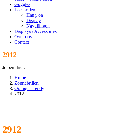
Goggles
Leesbrillen
Hang-on
Display
Navullingen
Displays / Accessories
Over ons
Contact
2912
Je bent hier:
Home
Zonnebrillen
Orange - trendy
2912
2912