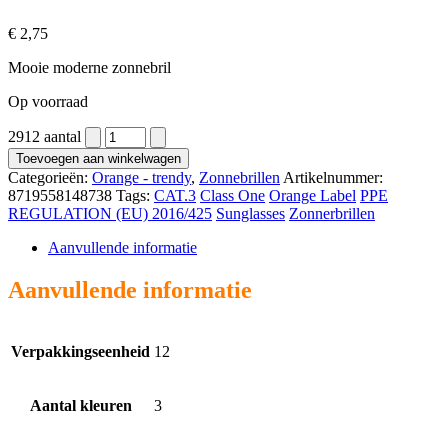
€
2,75
Mooie moderne zonnebril
Op voorraad
2912 aantal
Toevoegen aan winkelwagen
Categorieën:
Orange - trendy
,
Zonnebrillen
Artikelnummer:
8719558148738
Tags:
CAT.3
Class One
Orange Label
PPE
REGULATION (EU) 2016/425
Sunglasses
Zonnerbrillen
Aanvullende informatie
Aanvullende informatie
Verpakkingseenheid
12
Aantal kleuren
3