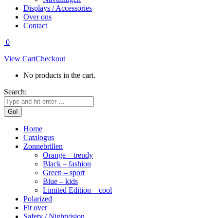
Displays / Accessories
Over ons
Contact
0
View Cart
Checkout
No products in the cart.
Search:
Home
Catalogus
Zonnebrillen
Orange – trendy
Black – fashion
Green – sport
Blue – kids
Limited Edition – cool
Polarized
Fit over
Safety / Nightvision