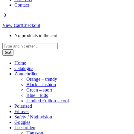
Contact
0
View Cart
Checkout
No products in the cart.
Search:
Home
Catalogus
Zonnebrillen
Orange – trendy
Black – fashion
Green – sport
Blue – kids
Limited Edition – cool
Polarized
Fit over
Safety / Nightvision
Goggles
Leesbrillen
Hang-on