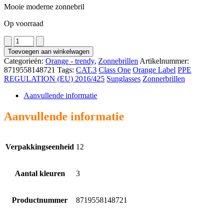
Mooie moderne zonnebril
Op voorraad
2911
aantal
Toevoegen aan winkelwagen
Categorieën:
Orange - trendy
,
Zonnebrillen
Artikelnummer:
8719558148721
Tags:
CAT.3
Class One
Orange Label
PPE
REGULATION (EU) 2016/425
Sunglasses
Zonnerbrillen
Aanvullende informatie
Aanvullende informatie
Verpakkingseenheid
12
Aantal kleuren
3
Productnummer
8719558148721