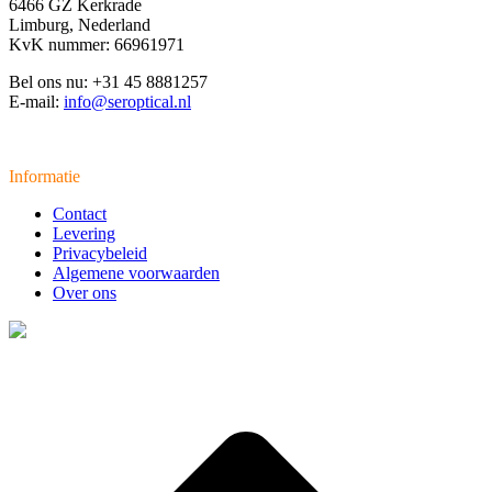
6466 GZ Kerkrade
Limburg, Nederland
KvK nummer: 66961971
Bel ons nu: +31 45 8881257
E-mail:
info@seroptical.nl
Informatie
Contact
Levering
Privacybeleid
Algemene voorwaarden
Over ons
t
T