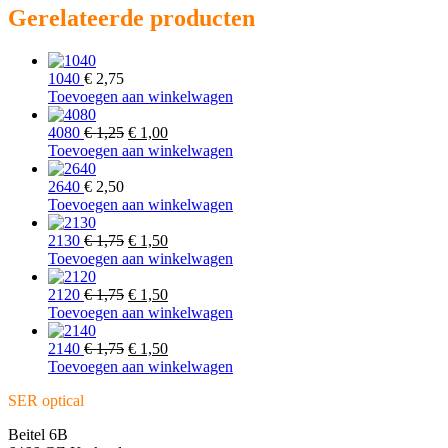
Gerelateerde producten
1040
€
2,75
Toevoegen aan winkelwagen
Oorspronkelijke
Huidige
4080
€
1,25
€
1,00
prijs
prijs
Toevoegen aan winkelwagen
was:
is:
€ 1,25.
€ 1,00.
2640
€
2,50
Toevoegen aan winkelwagen
Oorspronkelijke
Huidige
2130
€
1,75
€
1,50
prijs
prijs
Toevoegen aan winkelwagen
was:
is:
€ 1,75.
Oorspronkelijke
€ 1,50.
Huidige
2120
€
1,75
€
1,50
prijs
prijs
Toevoegen aan winkelwagen
was:
is:
€ 1,75.
Oorspronkelijke
€ 1,50.
Huidige
2140
€
1,75
€
1,50
prijs
prijs
Toevoegen aan winkelwagen
was:
is:
SER optical
€ 1,75.
€ 1,50.
Beitel 6B