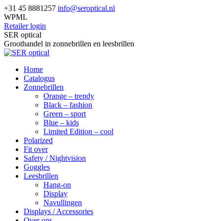
Skip
+31 45 8881257
info@seroptical.nl
to
WPML
content
Retailer login
Facebook
SER optical
page
Groothandel in zonnebrillen en leesbrillen
opens
in
Home
new
Catalogus
window
Zonnebrillen
Orange – trendy
Black – fashion
Green – sport
Blue – kids
Limited Edition – cool
Polarized
Fit over
Safety / Nightvision
Goggles
Leesbrillen
Hang-on
Display
Navullingen
Displays / Accessories
Over ons