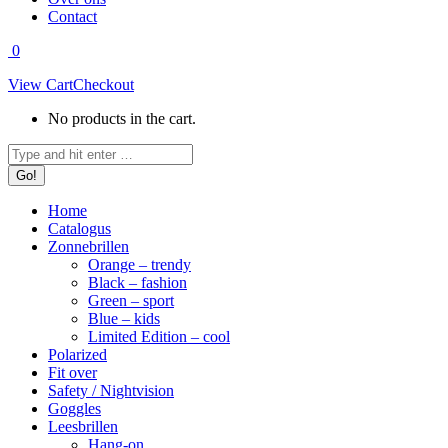
Contact
0
View Cart
Checkout
No products in the cart.
Search:
Home
Catalogus
Zonnebrillen
Orange – trendy
Black – fashion
Green – sport
Blue – kids
Limited Edition – cool
Polarized
Fit over
Safety / Nightvision
Goggles
Leesbrillen
Hang-on