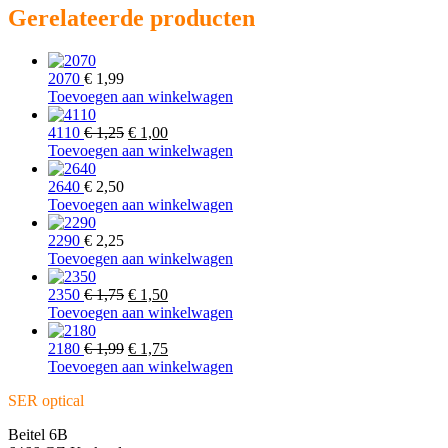
Gerelateerde producten
2070
€
1,99
Toevoegen aan winkelwagen
Oorspronkelijke
Huidige
4110
€
1,25
€
1,00
prijs
prijs
Toevoegen aan winkelwagen
was:
is:
€ 1,25.
€ 1,00.
2640
€
2,50
Toevoegen aan winkelwagen
2290
€
2,25
Toevoegen aan winkelwagen
Oorspronkelijke
Huidige
2350
€
1,75
€
1,50
prijs
prijs
Toevoegen aan winkelwagen
was:
is:
€ 1,75.
Oorspronkelijke
€ 1,50.
Huidige
2180
€
1,99
€
1,75
prijs
prijs
Toevoegen aan winkelwagen
was:
is:
SER optical
€ 1,99.
€ 1,75.
Beitel 6B