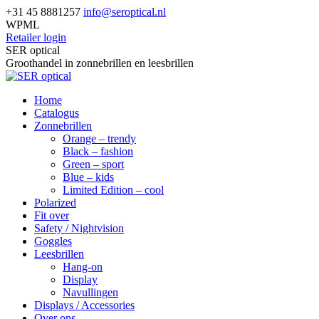
Skip
+31 45 8881257
info@seroptical.nl
to
WPML
content
Retailer login
Facebook
SER optical
page
Groothandel in zonnebrillen en leesbrillen
opens
in
Home
new
Catalogus
window
Zonnebrillen
Orange – trendy
Black – fashion
Green – sport
Blue – kids
Limited Edition – cool
Polarized
Fit over
Safety / Nightvision
Goggles
Leesbrillen
Hang-on
Display
Navullingen
Displays / Accessories
Over ons