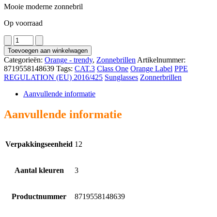
Mooie moderne zonnebril
Op voorraad
2902
aantal
Toevoegen aan winkelwagen
Categorieën:
Orange - trendy
,
Zonnebrillen
Artikelnummer:
8719558148639
Tags:
CAT.3
Class One
Orange Label
PPE
REGULATION (EU) 2016/425
Sunglasses
Zonnerbrillen
Aanvullende informatie
Aanvullende informatie
Verpakkingseenheid
12
Aantal kleuren
3
Productnummer
8719558148639