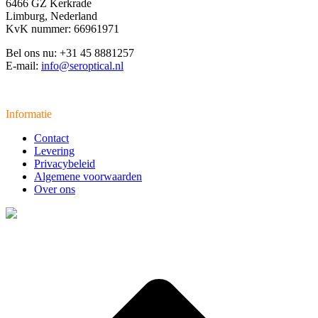
6466 GZ Kerkrade
Limburg, Nederland
KvK nummer: 66961971
Bel ons nu: +31 45 8881257
E-mail:
info@seroptical.nl
Informatie
Contact
Levering
Privacybeleid
Algemene voorwaarden
Over ons
t
T