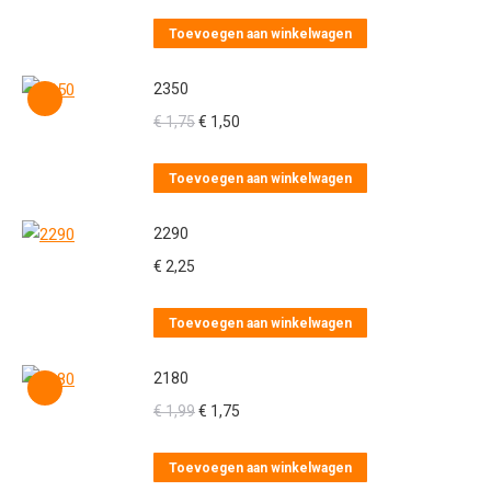
Toevoegen aan winkelwagen
2350
Oorspronkelijke
Huidige
€
1,75
€
1,50
prijs
prijs
was:
is:
Toevoegen aan winkelwagen
€ 1,75.
€ 1,50.
2290
€
2,25
Toevoegen aan winkelwagen
2180
Oorspronkelijke
Huidige
€
1,99
€
1,75
prijs
prijs
was:
is:
Toevoegen aan winkelwagen