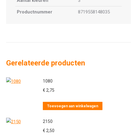
Aantal kleuren
3
Productnummer
8719558148035
Gerelateerde producten
1080
€
2,75
Toevoegen aan winkelwagen
2150
€
2,50