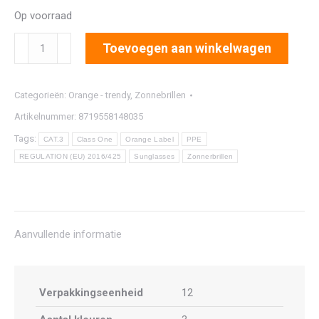
Op voorraad
2891
Toevoegen aan winkelwagen
aantal
Categorieën:
Orange - trendy
,
Zonnebrillen
Artikelnummer:
8719558148035
Tags:
CAT.3
Class One
Orange Label
PPE
REGULATION (EU) 2016/425
Sunglasses
Zonnerbrillen
Aanvullende informatie
Verpakkingseenheid
12