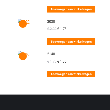
Toevoegen aan winkelwagen
3030
Oorspronkelijke
Huidige
€
2,00
€
1,75
prijs
prijs
was:
is:
Toevoegen aan winkelwagen
€ 2,00.
€ 1,75.
2140
Oorspronkelijke
Huidige
€
1,75
€
1,50
prijs
prijs
was:
is:
Toevoegen aan winkelwagen
€ 1,75.
€ 1,50.