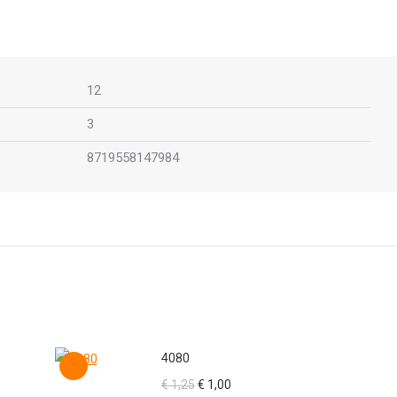
12
3
8719558147984
4080
Oorspronkelijke
Huidige
€
1,25
€
1,00