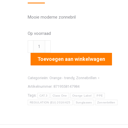
Mooie moderne zonnebril
Op voorraad
2886
aantal
Toevoegen aan winkelwagen
Categorieën:
Orange - trendy
,
Zonnebrillen
Artikelnummer:
8719558147984
Tags:
CAT.3
Class One
Orange Label
PPE
REGULATION (EU) 2016/425
Sunglasses
Zonnerbrillen