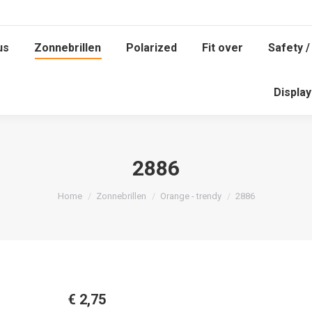
us
Zonnebrillen
Polarized
Fit over
Safety /
us
Zonnebrillen
Polarized
Fit over
Safety /
Displa
Displa
2886
Je bent hier:
Home
Zonnebrillen
Orange - trendy
2886
€
2,75