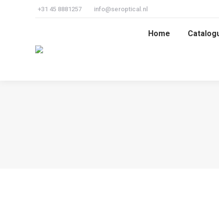
+31 45 8881257
info@seroptical.nl
Home
Catalog
Home
Catalog