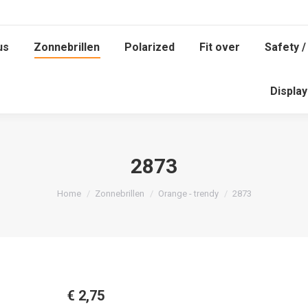
us
Zonnebrillen
Polarized
Fit over
Safety /
us
Zonnebrillen
Polarized
Fit over
Safety /
Displa
Displa
2873
Je bent hier:
Home
Zonnebrillen
Orange - trendy
2873
€
2,75