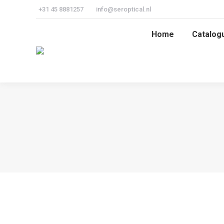
+31 45 8881257
info@seroptical.nl
Home
Catalog
Home
Catalog