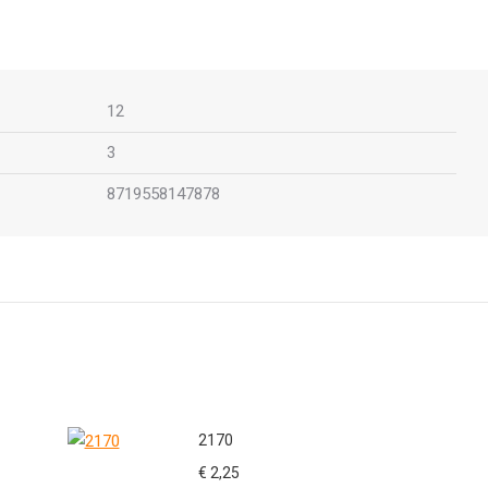
12
3
8719558147878
2170
€
2,25