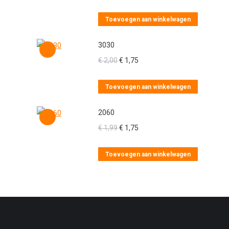
Toevoegen aan winkelwagen
3030
Oorspronkelijke
Huidige
€
2,00
€
1,75
prijs
prijs
was:
is:
Toevoegen aan winkelwagen
€ 2,00.
€ 1,75.
2060
Oorspronkelijke
Huidige
€
1,99
€
1,75
prijs
prijs
was:
is:
Toevoegen aan winkelwagen
€ 1,99.
€ 1,75.