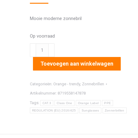
Mooie moderne zonnebril
Op voorraad
2873
aantal
Toevoegen aan winkelwagen
Categorieën:
Orange - trendy
,
Zonnebrillen
Artikelnummer:
8719558147878
Tags:
CAT.3
Class One
Orange Label
PPE
REGULATION (EU) 2016/425
Sunglasses
Zonnerbrillen