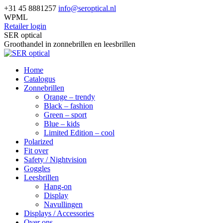
Skip
+31 45 8881257
info@seroptical.nl
to
WPML
content
Retailer login
Facebook
SER optical
page
Groothandel in zonnebrillen en leesbrillen
opens
in
Home
new
Catalogus
window
Zonnebrillen
Orange – trendy
Black – fashion
Green – sport
Blue – kids
Limited Edition – cool
Polarized
Fit over
Safety / Nightvision
Goggles
Leesbrillen
Hang-on
Display
Navullingen
Displays / Accessories
Over ons