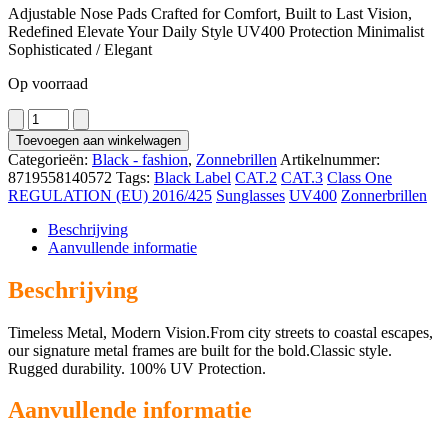
Adjustable Nose Pads Crafted for Comfort, Built to Last Vision,
Redefined Elevate Your Daily Style UV400 Protection Minimalist
Sophisticated / Elegant
Op voorraad
1410
aantal
Toevoegen aan winkelwagen
Categorieën:
Black - fashion
,
Zonnebrillen
Artikelnummer:
8719558140572
Tags:
Black Label
CAT.2
CAT.3
Class One
REGULATION (EU) 2016/425
Sunglasses
UV400
Zonnerbrillen
Beschrijving
Aanvullende informatie
Beschrijving
Timeless Metal, Modern Vision.From city streets to coastal escapes,
our signature metal frames are built for the bold.Classic style.
Rugged durability. 100% UV Protection.
Aanvullende informatie