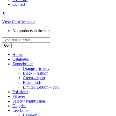
Contact
0
View Cart
Checkout
No products in the cart.
Search:
Home
Catalogus
Zonnebrillen
Orange – trendy
Black – fashion
Green – sport
Blue – kids
Limited Edition – cool
Polarized
Fit over
Safety / Nightvision
Goggles
Leesbrillen
Hang-on