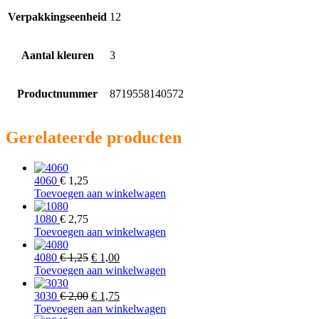
Verpakkingseenheid
12
Aantal kleuren
3
Productnummer
8719558140572
Gerelateerde producten
4060
€
1,25
Toevoegen aan winkelwagen
1080
€
2,75
Toevoegen aan winkelwagen
Oorspronkelijke
Huidige
4080
€
1,25
€
1,00
prijs
prijs
Toevoegen aan winkelwagen
was:
is:
€ 1,25.
Oorspronkelijke
€ 1,00.
Huidige
3030
€
2,00
€
1,75
prijs
prijs
Toevoegen aan winkelwagen