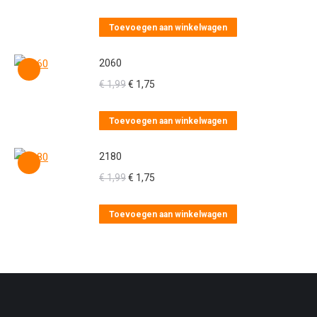
Toevoegen aan winkelwagen
2060
Oorspronkelijke
Huidige
€
1,99
€
1,75
prijs
prijs
was:
is:
Toevoegen aan winkelwagen
€ 1,99.
€ 1,75.
2180
Oorspronkelijke
Huidige
€
1,99
€
1,75
prijs
prijs
was:
is:
Toevoegen aan winkelwagen
€ 1,99.
€ 1,75.