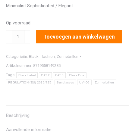
Minimalist Sophisticated / Elegant
Op voorraad
1389A
Toevoegen aan winkelwagen
aantal
Categorieën:
Black - fashion
,
Zonnebrillen
Artikelnummer:
8719558149285
Tags:
Black Label
CAT.2
CAT.3
Class One
REGULATION (EU) 2016/425
Sunglasses
UV400
Zonnerbrillen
Beschrijving
Aanvullende informatie