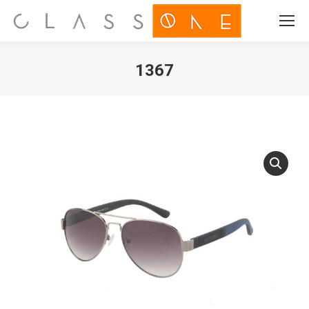
Search:
1367
Je bent hier: