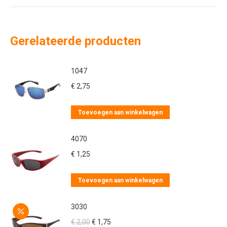
Gerelateerde producten
1047
€
2,75
Toevoegen aan winkelwagen
4070
€
1,25
Toevoegen aan winkelwagen
3030
Oorspronkelijke
Huidige
€
2,00
€
1,75