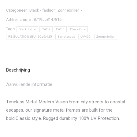
Categorieën:
Black - fashion
,
Zonnebrillen
Artikelnummer:
8719558147816
Tags:
Black Label
CAT.2
CAT.3
Class One
REGULATION (EU) 2016/425
Sunglasses
UV400
Zonnerbrillen
Beschrijving
Aanvullende informatie
Timeless Metal, Modern Vision.From city streets to coastal
escapes, our signature metal frames are built for the
bold.Classic style. Rugged durability. 100% UV Protection.