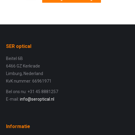
€ 1,99.
€ 1,75.
SER optical
Beitel 6B
6466 GZ Kerkrade
Limburg, Nederland
KvK nummer: 66961971
Bel ons nu: +31 45 8881257
E-mail:
info@seroptical.nl
Informatie