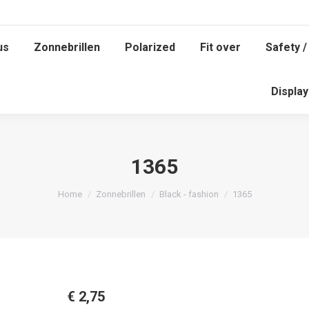
us
Zonnebrillen
Polarized
Fit over
Safety /
Displa
1365
Je bent hier:
Home
Zonnebrillen
Black - fashion
1365
€
2,75