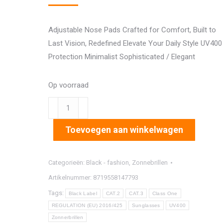
Adjustable Nose Pads Crafted for Comfort, Built to
Last Vision, Redefined Elevate Your Daily Style UV400
Protection Minimalist Sophisticated / Elegant
Op voorraad
1365
aantal
Toevoegen aan winkelwagen
Categorieën:
Black - fashion
,
Zonnebrillen
Artikelnummer:
8719558147793
Tags:
Black Label
CAT.2
CAT.3
Class One
REGULATION (EU) 2016/425
Sunglasses
UV400
Zonnerbrillen