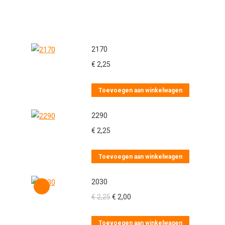
2170
€
2,25
Toevoegen aan winkelwagen
2290
€
2,25
Toevoegen aan winkelwagen
2030
Oorspronkelijke
Huidige
€
2,25
€
2,00
prijs
prijs
was:
is:
Toevoegen aan winkelwagen