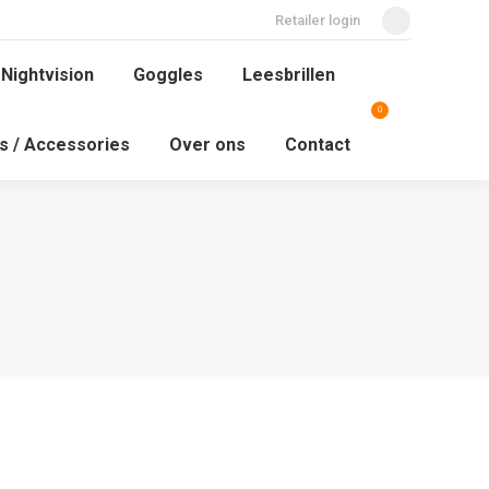
Retailer login
Facebook
page
 Nightvision
Goggles
Leesbrillen
opens
0
in
Search:
ys / Accessories
Over ons
Contact
new
window