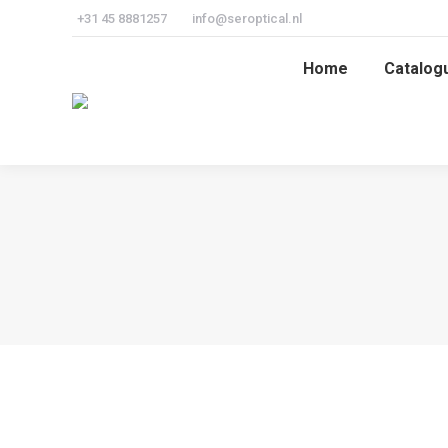
+31 45 8881257
info@seroptical.nl
Home
Catalog