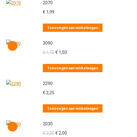
2070
€
1,99
Toevoegen aan winkelwagen
3090
Oorspronkelijke
Huidige
€
1,75
€
1,50
prijs
prijs
was:
is:
Toevoegen aan winkelwagen
€ 1,75.
€ 1,50.
2290
€
2,25
Toevoegen aan winkelwagen
2030
Oorspronkelijke
Huidige
€
2,25
€
2,00