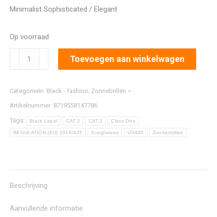
Minimalist Sophisticated / Elegant
Op voorraad
1364
Toevoegen aan winkelwagen
aantal
Categorieën:
Black - fashion
,
Zonnebrillen
Artikelnummer:
8719558147786
Tags:
Black Label
CAT.2
CAT.3
Class One
REGULATION (EU) 2016/425
Sunglasses
UV400
Zonnerbrillen
Beschrijving
Aanvullende informatie