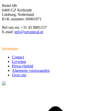
Beitel 6B
6466 GZ Kerkrade
Limburg, Nederland
KvK nummer: 66961971
Bel ons nu: +31 45 8881257
E-mail:
info@seroptical.nl
Informatie
Contact
Levering
Privacybeleid
Algemene voorwaarden
Over ons
t
T