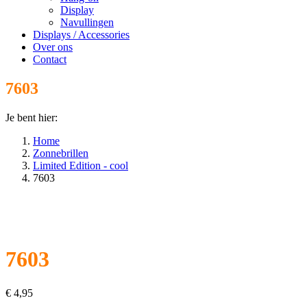
Display
Navullingen
Displays / Accessories
Over ons
Contact
7603
Je bent hier:
Home
Zonnebrillen
Limited Edition - cool
7603
7603
€
4,95