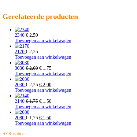
Gerelateerde producten
2340
€
2,50
Toevoegen aan winkelwagen
2170
€
2,25
Toevoegen aan winkelwagen
Oorspronkelijke
Huidige
3030
€
2,00
€
1,75
prijs
prijs
Toevoegen aan winkelwagen
was:
is:
€ 2,00.
Oorspronkelijke
€ 1,75.
Huidige
2030
€
2,25
€
2,00
prijs
prijs
Toevoegen aan winkelwagen
was:
is:
€ 2,25.
Oorspronkelijke
€ 2,00.
Huidige
2140
€
1,75
€
1,50
prijs
prijs
Toevoegen aan winkelwagen
was:
is:
€ 1,75.
Oorspronkelijke
€ 1,50.
Huidige
2080
€
1,75
€
1,50
prijs
prijs
Toevoegen aan winkelwagen
was:
is:
SER optical
€ 1,75.
€ 1,50.