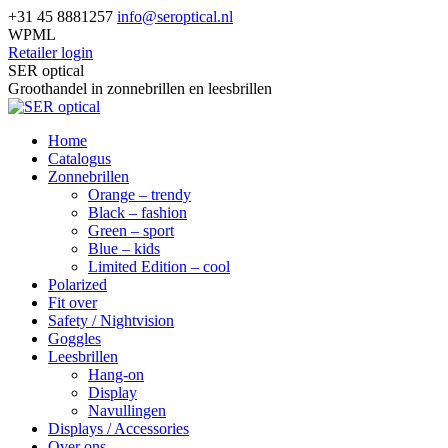
Skip
+31 45 8881257
info@seroptical.nl
to
WPML
content
Retailer login
Facebook
SER optical
page
Groothandel in zonnebrillen en leesbrillen
opens
in
Home
new
Catalogus
window
Zonnebrillen
Orange – trendy
Black – fashion
Green – sport
Blue – kids
Limited Edition – cool
Polarized
Fit over
Safety / Nightvision
Goggles
Leesbrillen
Hang-on
Display
Navullingen
Displays / Accessories
Over ons