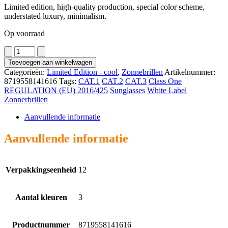
Limited edition, high-quality production, special color scheme,
understated luxury, minimalism.
Op voorraad
7603
aantal
Toevoegen aan winkelwagen
Categorieën:
Limited Edition - cool
,
Zonnebrillen
Artikelnummer:
8719558141616
Tags:
CAT.1
CAT.2
CAT.3
Class One
REGULATION (EU) 2016/425
Sunglasses
White Label
Zonnerbrillen
Aanvullende informatie
Aanvullende informatie
Verpakkingseenheid
12
Aantal kleuren
3
Productnummer
8719558141616