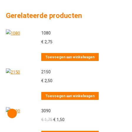
Gerelateerde producten
1080
€
2,75
Toevoegen aan winkelwagen
2150
€
2,50
Toevoegen aan winkelwagen
3090
Oorspronkelijke
Huidige
€
1,75
€
1,50
prijs
prijs