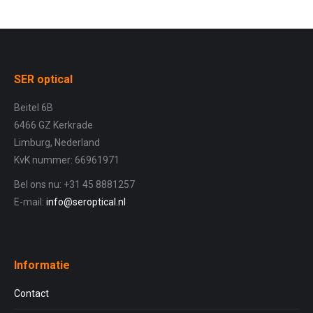
SER optical
Beitel 6B
6466 GZ Kerkrade
Limburg, Nederland
KvK nummer: 66961971
Bel ons nu: +31 45 8881257
E-mail:
info@seroptical.nl
Informatie
Contact