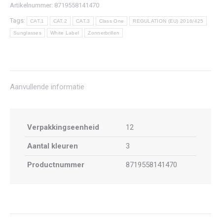
Artikelnummer:
8719558141470
Tags:
CAT.1
CAT.2
CAT.3
Class One
REGULATION (EU) 2016/425
Sunglasses
White Label
Zonnerbrillen
Aanvullende informatie
Verpakkingseenheid
12
Aantal kleuren
3
Productnummer
8719558141470