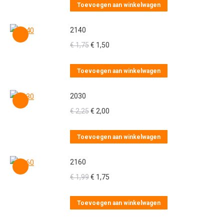
was:
is:
Toevoegen aan winkelwagen
€ 1,75.
€ 1,50.
2140
Oorspronkelijke
Huidige
€
1,75
€
1,50
prijs
prijs
was:
is:
Toevoegen aan winkelwagen
€ 1,75.
€ 1,50.
2030
Oorspronkelijke
Huidige
€
2,25
€
2,00
prijs
prijs
was:
is:
Toevoegen aan winkelwagen
€ 2,25.
€ 2,00.
2160
Oorspronkelijke
Huidige
€
1,99
€
1,75
prijs
prijs
was:
is:
Toevoegen aan winkelwagen
€ 1,99.
€ 1,75.