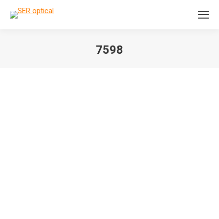
Search:
7598
Je bent hier: