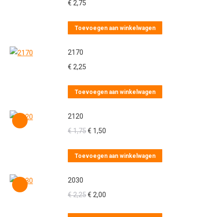
€
2,75
Toevoegen aan winkelwagen
2170
€
2,25
Toevoegen aan winkelwagen
2120
Oorspronkelijke
Huidige
€
1,75
€
1,50
prijs
prijs
was:
is:
Toevoegen aan winkelwagen
€ 1,75.
€ 1,50.
2030
Oorspronkelijke
Huidige
€
2,25
€
2,00
prijs
prijs