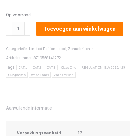
Op voorraad
7592
Toevoegen aan winkelwagen
aantal
Categorieën:
Limited Edition - cool
,
Zonnebrillen
Artikelnummer:
8719558141272
Tags:
CAT.1
CAT.2
CAT.3
Class One
REGULATION (EU) 2016/425
Sunglasses
White Label
Zonnerbrillen
Aanvullende informatie
Verpakkingseenheid
12