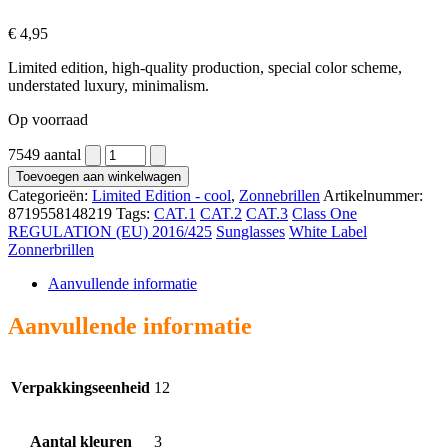
€
4,95
Limited edition, high-quality production, special color scheme,
understated luxury, minimalism.
Op voorraad
7549 aantal
Toevoegen aan winkelwagen
Categorieën:
Limited Edition - cool
,
Zonnebrillen
Artikelnummer:
8719558148219
Tags:
CAT.1
CAT.2
CAT.3
Class One
REGULATION (EU) 2016/425
Sunglasses
White Label
Zonnerbrillen
Aanvullende informatie
Aanvullende informatie
Verpakkingseenheid
12
Aantal kleuren
3