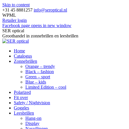
Skip to content
+31 45 8881257
info@seroptical.nl
WPML
Retailer login
Facebook page opens in new window
SER optical
Groothandel in zonnebrillen en leesbrillen
Home
Catalogus
Zonnebrillen
Orange – trendy
Black – fashion
Green – sport
Blue – kids
Limited Edition – cool
Polarized
Fit over
Safety / Nightvision
Goggles
Leesbrillen
Hang-on
Display
Navullingen