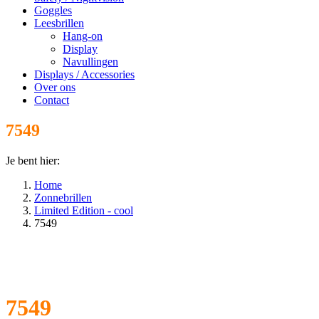
Goggles
Leesbrillen
Hang-on
Display
Navullingen
Displays / Accessories
Over ons
Contact
7549
Je bent hier:
Home
Zonnebrillen
Limited Edition - cool
7549
7549