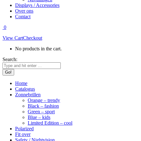
Displays / Accessories
Over ons
Contact
0
View Cart
Checkout
No products in the cart.
Search:
Home
Catalogus
Zonnebrillen
Orange – trendy
Black – fashion
Green – sport
Blue – kids
Limited Edition – cool
Polarized
Fit over
Safety / Nightvision