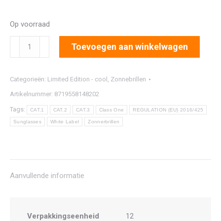
Op voorraad
7548
Toevoegen aan winkelwagen
aantal
Categorieën:
Limited Edition - cool
,
Zonnebrillen
Artikelnummer:
8719558148202
Tags:
CAT.1
CAT.2
CAT.3
Class One
REGULATION (EU) 2016/425
Sunglasses
White Label
Zonnerbrillen
Aanvullende informatie
Verpakkingseenheid
12