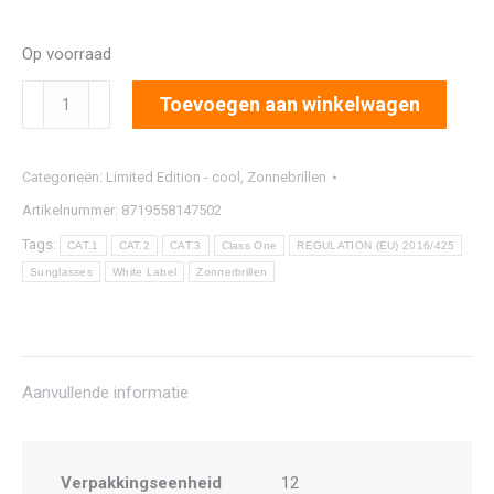
Op voorraad
7522
Toevoegen aan winkelwagen
aantal
Categorieën:
Limited Edition - cool
,
Zonnebrillen
Artikelnummer:
8719558147502
Tags:
CAT.1
CAT.2
CAT.3
Class One
REGULATION (EU) 2016/425
Sunglasses
White Label
Zonnerbrillen
Aanvullende informatie
Verpakkingseenheid
12