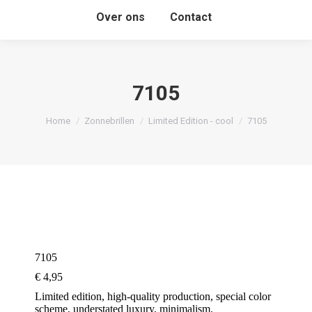
Over ons
Contact
7105
Je bent hier:
Home
Zonnebrillen
Limited Edition - cool
7105
7105
€
4,95
Limited edition, high-quality production, special color
scheme, understated luxury, minimalism.