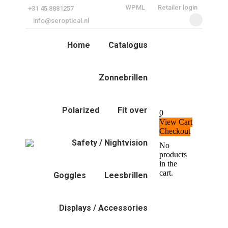
WPML
Retailer login
+31 45 8881257
info@seroptical.nl
Facebook
page
Home
Catalogus
opens
in
Zonnebrillen
new
window
Polarized
Fit over
0
View Cart
Checkout
Safety / Nightvision
No
Search:
products
in the
cart.
Goggles
Leesbrillen
Displays / Accessories