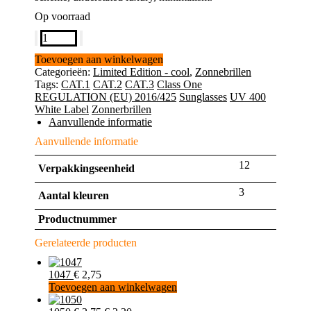
Op voorraad
7105
aantal
Toevoegen aan winkelwagen
Categorieën:
Limited Edition - cool
,
Zonnebrillen
Tags:
CAT.1
CAT.2
CAT.3
Class One
REGULATION (EU) 2016/425
Sunglasses
UV 400
White Label
Zonnerbrillen
Aanvullende informatie
Aanvullende informatie
12
Verpakkingseenheid
3
Aantal kleuren
Productnummer
Gerelateerde producten
1047
€
2,75
Toevoegen aan winkelwagen