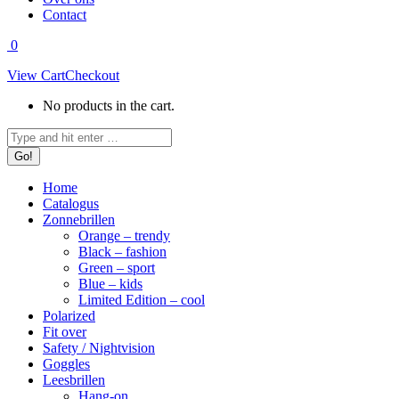
Contact
0
View Cart
Checkout
No products in the cart.
Search:
Home
Catalogus
Zonnebrillen
Orange – trendy
Black – fashion
Green – sport
Blue – kids
Limited Edition – cool
Polarized
Fit over
Safety / Nightvision
Goggles
Leesbrillen
Hang-on