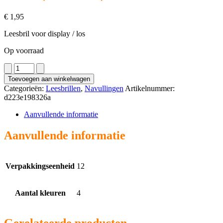
€
1,95
Leesbril voor display / los
Op voorraad
5080
(12
Toevoegen aan winkelwagen
stuks)
Categorieën:
Leesbrillen
,
Navullingen
Artikelnummer:
aantal
d223e198326a
Aanvullende informatie
Aanvullende informatie
Verpakkingseenheid
12
Aantal kleuren
4