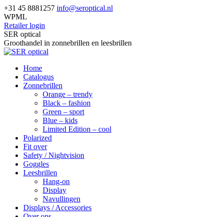
Skip
+31 45 8881257
info@seroptical.nl
to
WPML
content
Retailer login
Facebook
SER optical
page
Groothandel in zonnebrillen en leesbrillen
opens
in
Home
new
Catalogus
window
Zonnebrillen
Orange – trendy
Black – fashion
Green – sport
Blue – kids
Limited Edition – cool
Polarized
Fit over
Safety / Nightvision
Goggles
Leesbrillen
Hang-on
Display
Navullingen
Displays / Accessories
Over ons