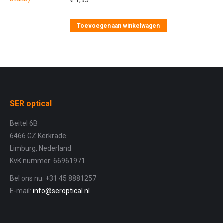
€
1,95
Toevoegen aan winkelwagen
SER optical
Beitel 6B
6466 GZ Kerkrade
Limburg, Nederland
KvK nummer: 66961971
Bel ons nu: +31 45 8881257
E-mail:
info@seroptical.nl