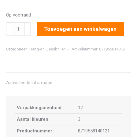
Op voorraad
5130
Toevoegen aan winkelwagen
(12
stuks)
Categorieën:
Hang-on
,
Leesbrillen
Artikelnummer:
8719558140121
aantal
Aanvullende informatie
Verpakkingseenheid
12
Aantal kleuren
3
Productnummer
8719558140121