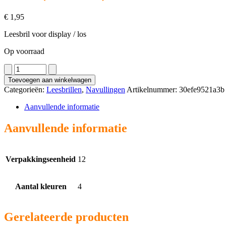
€
1,95
Leesbril voor display / los
Op voorraad
5060
(12
Toevoegen aan winkelwagen
stuks)
Categorieën:
Leesbrillen
,
Navullingen
Artikelnummer:
30efe9521a3b
aantal
Aanvullende informatie
Aanvullende informatie
Verpakkingseenheid
12
Aantal kleuren
4
Gerelateerde producten