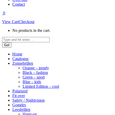
Contact
0
View Cart
Checkout
No products in the cart.
Search:
Home
Catalogus
Zonnebrillen
Orange – trendy
Black – fashion
Green – sport
Blue – kids
Limited Edition – cool
Polarized
Fit over
Safety / Nightvision
Goggles
Leesbrillen
Hang-on