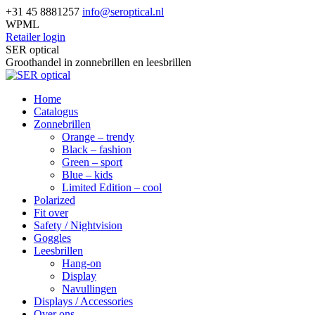
Skip
+31 45 8881257
info@seroptical.nl
to
WPML
content
Retailer login
Facebook
SER optical
page
Groothandel in zonnebrillen en leesbrillen
opens
in
Home
new
Catalogus
window
Zonnebrillen
Orange – trendy
Black – fashion
Green – sport
Blue – kids
Limited Edition – cool
Polarized
Fit over
Safety / Nightvision
Goggles
Leesbrillen
Hang-on
Display
Navullingen
Displays / Accessories
Over ons