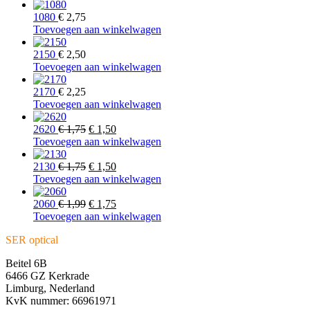
1080
€
2,75
Toevoegen aan winkelwagen
2150
€
2,50
Toevoegen aan winkelwagen
2170
€
2,25
Toevoegen aan winkelwagen
Oorspronkelijke
Huidige
2620
€
1,75
€
1,50
prijs
prijs
Toevoegen aan winkelwagen
was:
is:
€ 1,75.
Oorspronkelijke
€ 1,50.
Huidige
2130
€
1,75
€
1,50
prijs
prijs
Toevoegen aan winkelwagen
was:
is:
€ 1,75.
Oorspronkelijke
€ 1,50.
Huidige
2060
€
1,99
€
1,75
prijs
prijs
Toevoegen aan winkelwagen
was:
is:
SER optical
€ 1,99.
€ 1,75.
Beitel 6B
6466 GZ Kerkrade
Limburg, Nederland
KvK nummer: 66961971