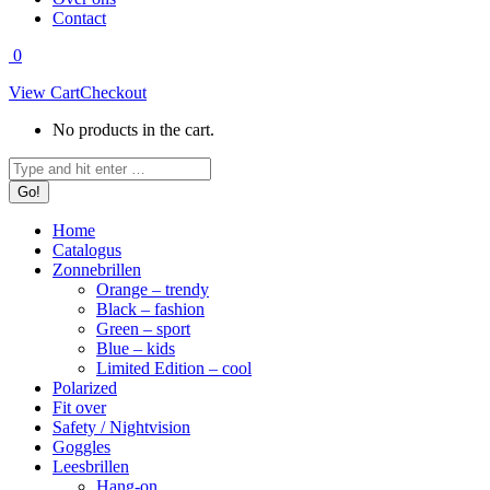
Contact
0
View Cart
Checkout
No products in the cart.
Search:
Home
Catalogus
Zonnebrillen
Orange – trendy
Black – fashion
Green – sport
Blue – kids
Limited Edition – cool
Polarized
Fit over
Safety / Nightvision
Goggles
Leesbrillen
Hang-on