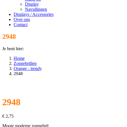
Display
Navullingen
Displays / Accessories
Over ons
Contact
2948
Je bent hier:
Home
Zonnebrillen
Orange - trendy
2948
2948
€
2,75
Mooie moderne zonnebril