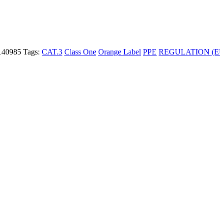
140985
Tags:
CAT.3
Class One
Orange Label
PPE
REGULATION (EU