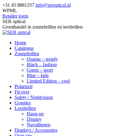
Skip
+31 45 8881257
info@seroptical.nl
to
WPML
content
Retailer login
Facebook
SER optical
page
Groothandel in zonnebrillen en leesbrillen
opens
in
Home
new
Catalogus
window
Zonnebrillen
Orange – trendy
Black – fashion
Green – sport
Blue – kids
Limited Edition – cool
Polarized
Fit over
Safety / Nightvision
Goggles
Leesbrillen
Hang-on
Display
Navullingen
Displays / Accessories
Over ons