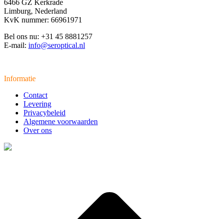
6466 GZ Kerkrade
Limburg, Nederland
KvK nummer: 66961971
Bel ons nu: +31 45 8881257
E-mail:
info@seroptical.nl
Informatie
Contact
Levering
Privacybeleid
Algemene voorwaarden
Over ons
t
T