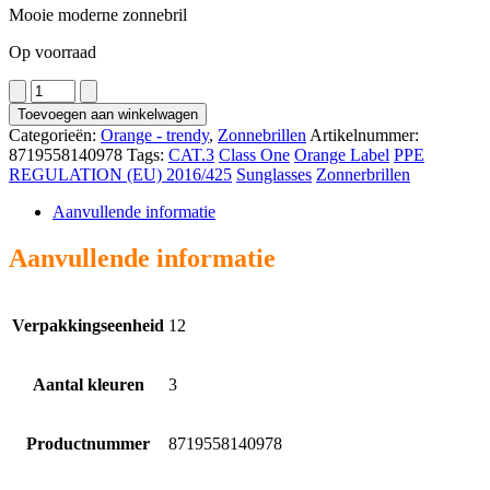
Mooie moderne zonnebril
Op voorraad
2947
aantal
Toevoegen aan winkelwagen
Categorieën:
Orange - trendy
,
Zonnebrillen
Artikelnummer:
8719558140978
Tags:
CAT.3
Class One
Orange Label
PPE
REGULATION (EU) 2016/425
Sunglasses
Zonnerbrillen
Aanvullende informatie
Aanvullende informatie
Verpakkingseenheid
12
Aantal kleuren
3
Productnummer
8719558140978