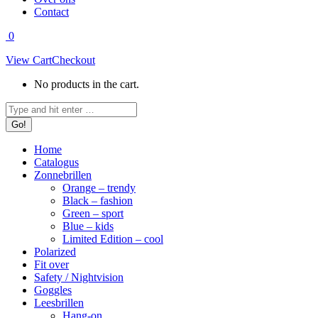
Contact
0
View Cart
Checkout
No products in the cart.
Search:
Home
Catalogus
Zonnebrillen
Orange – trendy
Black – fashion
Green – sport
Blue – kids
Limited Edition – cool
Polarized
Fit over
Safety / Nightvision
Goggles
Leesbrillen
Hang-on