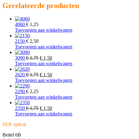
Gerelateerde producten
4060
€
1,25
Toevoegen aan winkelwagen
2150
€
2,50
Toevoegen aan winkelwagen
Oorspronkelijke
Huidige
3090
€
1,75
€
1,50
prijs
prijs
Toevoegen aan winkelwagen
was:
is:
€ 1,75.
Oorspronkelijke
€ 1,50.
Huidige
2620
€
1,75
€
1,50
prijs
prijs
Toevoegen aan winkelwagen
was:
is:
€ 1,75.
€ 1,50.
2290
€
2,25
Toevoegen aan winkelwagen
Oorspronkelijke
Huidige
2350
€
1,75
€
1,50
prijs
prijs
Toevoegen aan winkelwagen
was:
is:
SER optical
€ 1,75.
€ 1,50.
Beitel 6B