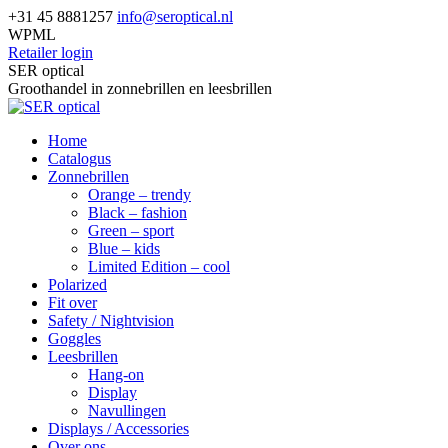
Skip
+31 45 8881257
info@seroptical.nl
to
WPML
content
Retailer login
Facebook
SER optical
page
Groothandel in zonnebrillen en leesbrillen
opens
in
Home
new
Catalogus
window
Zonnebrillen
Orange – trendy
Black – fashion
Green – sport
Blue – kids
Limited Edition – cool
Polarized
Fit over
Safety / Nightvision
Goggles
Leesbrillen
Hang-on
Display
Navullingen
Displays / Accessories
Over ons