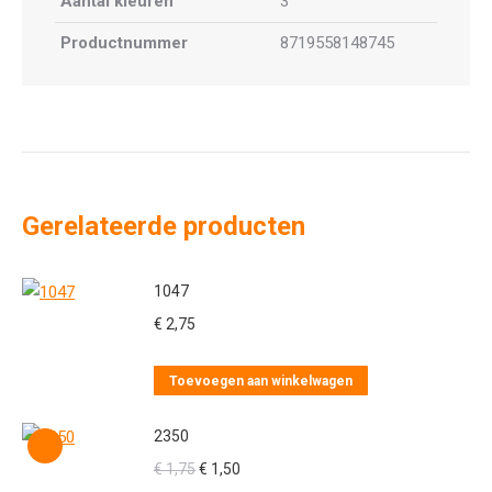
Aantal kleuren
3
Productnummer
8719558148745
Gerelateerde producten
1047
€
2,75
Toevoegen aan winkelwagen
2350
Oorspronkelijke
Huidige
€
1,75
€
1,50