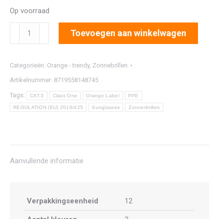
Op voorraad
2913
Toevoegen aan winkelwagen
aantal
Categorieën:
Orange - trendy
,
Zonnebrillen
Artikelnummer:
8719558148745
Tags:
CAT.3
Class One
Orange Label
PPE
REGULATION (EU) 2016/425
Sunglasses
Zonnerbrillen
Aanvullende informatie
Verpakkingseenheid
12