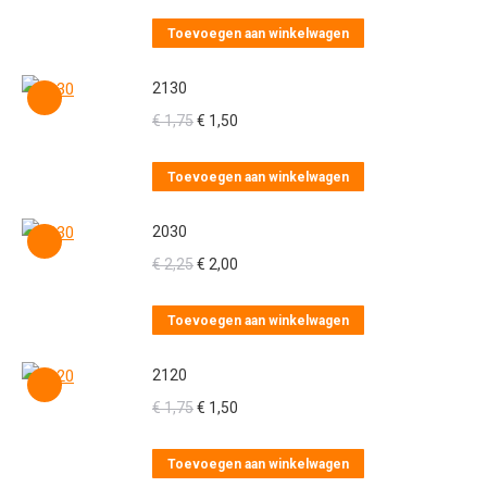
prijs
prijs
was:
is:
Toevoegen aan winkelwagen
€ 1,75.
€ 1,50.
2130
Oorspronkelijke
Huidige
€
1,75
€
1,50
prijs
prijs
was:
is:
Toevoegen aan winkelwagen
€ 1,75.
€ 1,50.
2030
Oorspronkelijke
Huidige
€
2,25
€
2,00
prijs
prijs
was:
is:
Toevoegen aan winkelwagen
€ 2,25.
€ 2,00.
2120
Oorspronkelijke
Huidige
€
1,75
€
1,50
prijs
prijs
was:
is:
Toevoegen aan winkelwagen