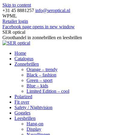
Skip to content
+31 45 8881257
info@seroptical.nl
WPML
Retailer login
Facebook page opens in new window
SER optical
Groothandel in zonnebrillen en leesbrillen
Home
Catalogus
Zonnebrillen
Orange – trendy
Black – fashion
Green – sport
Blue – kids
Limited Edition – cool
Polarized
Fit over
Safety / Nightvision
Goggles
Leesbrillen
Hang-on
Display
Navullingen