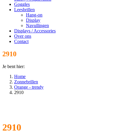
Goggles
Leesbrillen
Hang-on
Display
Navullingen
Displays / Accessories
Over ons
Contact
2910
Je bent hier:
Home
Zonnebrillen
Orange - trendy
2910
2910