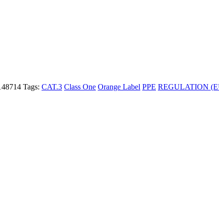
148714
Tags:
CAT.3
Class One
Orange Label
PPE
REGULATION (EU