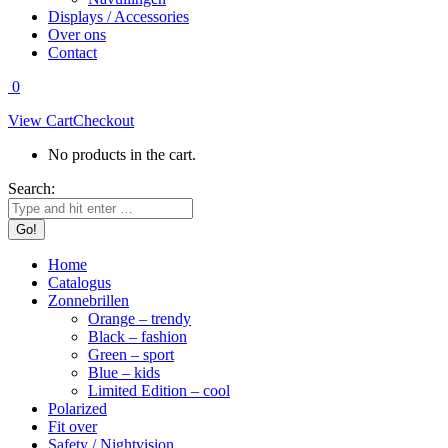
Displays / Accessories
Over ons
Contact
0
View Cart
Checkout
No products in the cart.
Search:
Home
Catalogus
Zonnebrillen
Orange – trendy
Black – fashion
Green – sport
Blue – kids
Limited Edition – cool
Polarized
Fit over
Safety / Nightvision