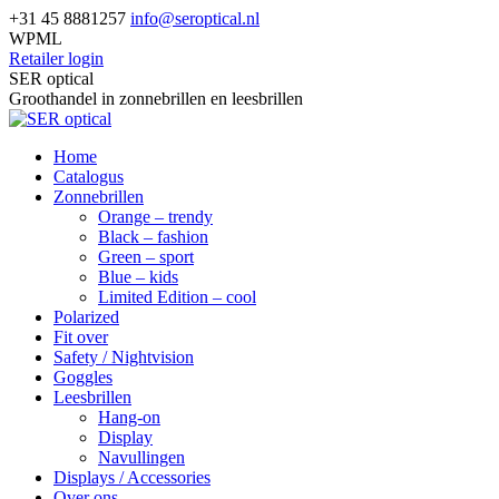
Skip
+31 45 8881257
info@seroptical.nl
to
WPML
content
Retailer login
Facebook
SER optical
page
Groothandel in zonnebrillen en leesbrillen
opens
in
Home
new
Catalogus
window
Zonnebrillen
Orange – trendy
Black – fashion
Green – sport
Blue – kids
Limited Edition – cool
Polarized
Fit over
Safety / Nightvision
Goggles
Leesbrillen
Hang-on
Display
Navullingen
Displays / Accessories
Over ons