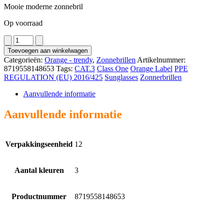
Mooie moderne zonnebril
Op voorraad
2904
aantal
Toevoegen aan winkelwagen
Categorieën:
Orange - trendy
,
Zonnebrillen
Artikelnummer:
8719558148653
Tags:
CAT.3
Class One
Orange Label
PPE
REGULATION (EU) 2016/425
Sunglasses
Zonnerbrillen
Aanvullende informatie
Aanvullende informatie
Verpakkingseenheid
12
Aantal kleuren
3
Productnummer
8719558148653