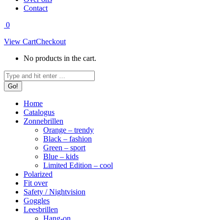
Contact
0
View Cart
Checkout
No products in the cart.
Search:
Home
Catalogus
Zonnebrillen
Orange – trendy
Black – fashion
Green – sport
Blue – kids
Limited Edition – cool
Polarized
Fit over
Safety / Nightvision
Goggles
Leesbrillen
Hang-on