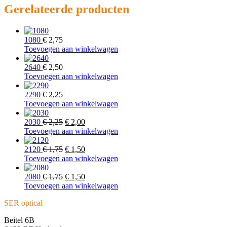
Gerelateerde producten
1080
€
2,75
Toevoegen aan winkelwagen
2640
€
2,50
Toevoegen aan winkelwagen
2290
€
2,25
Toevoegen aan winkelwagen
Oorspronkelijke
Huidige
2030
€
2,25
€
2,00
prijs
prijs
Toevoegen aan winkelwagen
was:
is:
€ 2,25.
Oorspronkelijke
€ 2,00.
Huidige
2120
€
1,75
€
1,50
prijs
prijs
Toevoegen aan winkelwagen
was:
is:
€ 1,75.
Oorspronkelijke
€ 1,50.
Huidige
2080
€
1,75
€
1,50
prijs
prijs
Toevoegen aan winkelwagen
was:
is:
SER optical
€ 1,75.
€ 1,50.
Beitel 6B