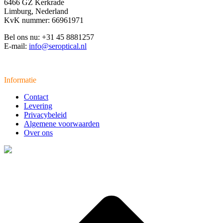
6466 GZ Kerkrade
Limburg, Nederland
KvK nummer: 66961971
Bel ons nu: +31 45 8881257
E-mail:
info@seroptical.nl
Informatie
Contact
Levering
Privacybeleid
Algemene voorwaarden
Over ons
t
T