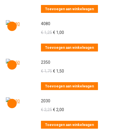
Toevoegen aan winkelwagen
4080
Oorspronkelijke
Huidige
€
1,25
€
1,00
prijs
prijs
was:
is:
Toevoegen aan winkelwagen
€ 1,25.
€ 1,00.
2350
Oorspronkelijke
Huidige
€
1,75
€
1,50
prijs
prijs
was:
is:
Toevoegen aan winkelwagen
€ 1,75.
€ 1,50.
2030
Oorspronkelijke
Huidige
€
2,25
€
2,00
prijs
prijs
was:
is:
Toevoegen aan winkelwagen