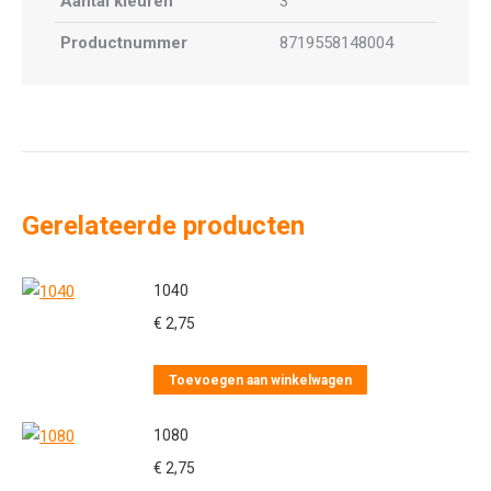
Aantal kleuren
3
Productnummer
8719558148004
Gerelateerde producten
1040
€
2,75
Toevoegen aan winkelwagen
1080
€
2,75