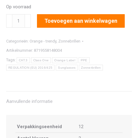
Op voorraad
2888
Toevoegen aan winkelwagen
aantal
Categorieën:
Orange - trendy
,
Zonnebrillen
Artikelnummer:
8719558148004
Tags:
CAT.3
Class One
Orange Label
PPE
REGULATION (EU) 2016/425
Sunglasses
Zonnerbrillen
Aanvullende informatie
Verpakkingseenheid
12