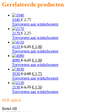
Gerelateerde producten
1040
€
2,75
Toevoegen aan winkelwagen
2170
€
2,25
Toevoegen aan winkelwagen
Oorspronkelijke
Huidige
4110
€
1,25
€
1,00
prijs
prijs
Toevoegen aan winkelwagen
was:
is:
€ 1,25.
Oorspronkelijke
€ 1,00.
Huidige
4080
€
1,25
€
1,00
prijs
prijs
Toevoegen aan winkelwagen
was:
is:
€ 1,25.
Oorspronkelijke
€ 1,00.
Huidige
3030
€
2,00
€
1,75
prijs
prijs
Toevoegen aan winkelwagen
was:
is:
€ 2,00.
Oorspronkelijke
€ 1,75.
Huidige
2130
€
1,75
€
1,50
prijs
prijs
Toevoegen aan winkelwagen
was:
is:
SER optical
€ 1,75.
€ 1,50.
Beitel 6B