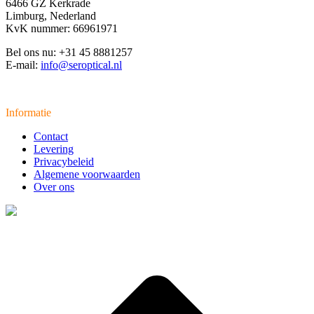
6466 GZ Kerkrade
Limburg, Nederland
KvK nummer: 66961971
Bel ons nu: +31 45 8881257
E-mail:
info@seroptical.nl
Informatie
Contact
Levering
Privacybeleid
Algemene voorwaarden
Over ons
t
T