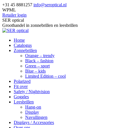
Skip
+31 45 8881257
info@seroptical.nl
to
WPML
content
Retailer login
Facebook
SER optical
page
Groothandel in zonnebrillen en leesbrillen
opens
in
Home
new
Catalogus
window
Zonnebrillen
Orange – trendy
Black – fashion
Green – sport
Blue – kids
Limited Edition – cool
Polarized
Fit over
Safety / Nightvision
Goggles
Leesbrillen
Hang-on
Display
Navullingen
Displays / Accessories
Over ons