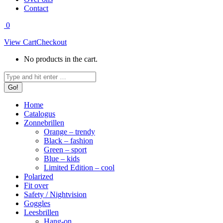
Contact
0
View Cart
Checkout
No products in the cart.
Search:
Home
Catalogus
Zonnebrillen
Orange – trendy
Black – fashion
Green – sport
Blue – kids
Limited Edition – cool
Polarized
Fit over
Safety / Nightvision
Goggles
Leesbrillen
Hang-on