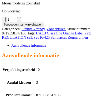
Mooie moderne zonnebril
Op voorraad
2863
aantal
Toevoegen aan winkelwagen
Categorieën:
Orange - trendy
,
Zonnebrillen
Artikelnummer:
8719558147106
Tags:
CAT.3
Class One
Orange Label
PPE
REGULATION (EU) 2016/425
Sunglasses
Zonnerbrillen
Aanvullende informatie
Aanvullende informatie
Verpakkingseenheid
12
Aantal kleuren
3
Productnummer
8719558147106