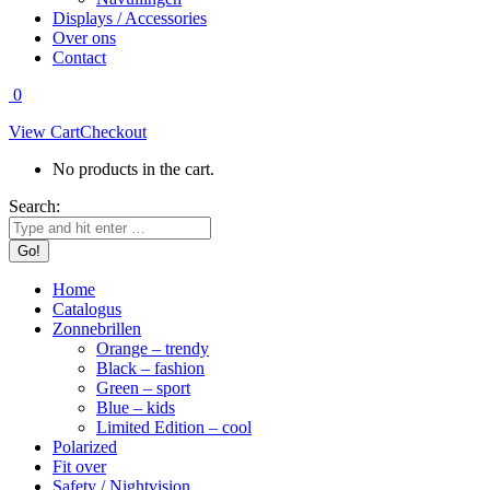
Displays / Accessories
Over ons
Contact
0
View Cart
Checkout
No products in the cart.
Search:
Home
Catalogus
Zonnebrillen
Orange – trendy
Black – fashion
Green – sport
Blue – kids
Limited Edition – cool
Polarized
Fit over
Safety / Nightvision