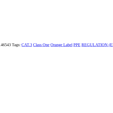
146543
Tags:
CAT.3
Class One
Orange Label
PPE
REGULATION (EU