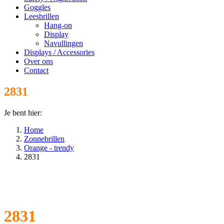
Goggles
Leesbrillen
Hang-on
Display
Navullingen
Displays / Accessories
Over ons
Contact
2831
Je bent hier:
Home
Zonnebrillen
Orange - trendy
2831
2831