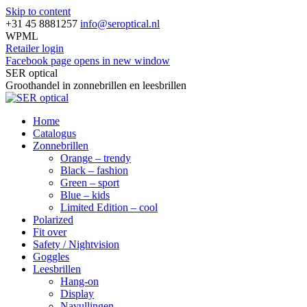
Skip to content
+31 45 8881257
info@seroptical.nl
WPML
Retailer login
Facebook page opens in new window
SER optical
Groothandel in zonnebrillen en leesbrillen
Home
Catalogus
Zonnebrillen
Orange – trendy
Black – fashion
Green – sport
Blue – kids
Limited Edition – cool
Polarized
Fit over
Safety / Nightvision
Goggles
Leesbrillen
Hang-on
Display
Navullingen