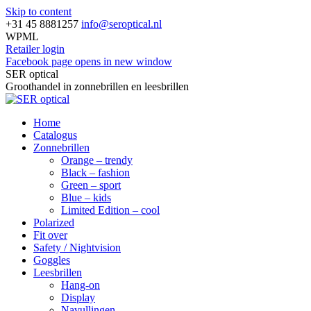
Skip to content
+31 45 8881257
info@seroptical.nl
WPML
Retailer login
Facebook page opens in new window
SER optical
Groothandel in zonnebrillen en leesbrillen
Home
Catalogus
Zonnebrillen
Orange – trendy
Black – fashion
Green – sport
Blue – kids
Limited Edition – cool
Polarized
Fit over
Safety / Nightvision
Goggles
Leesbrillen
Hang-on
Display
Navullingen