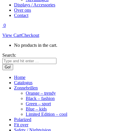
Displays / Accessories
Over ons
Contact
0
View Cart
Checkout
No products in the cart.
Search:
Home
Catalogus
Zonnebrillen
Orange – trendy
Black – fashion
Green – sport
Blue – kids
Limited Edition – cool
Polarized
Fit over
Safety / Nightvision