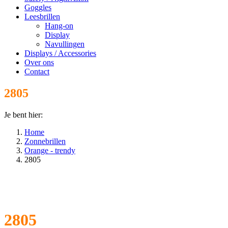
Goggles
Leesbrillen
Hang-on
Display
Navullingen
Displays / Accessories
Over ons
Contact
2805
Je bent hier:
Home
Zonnebrillen
Orange - trendy
2805
2805