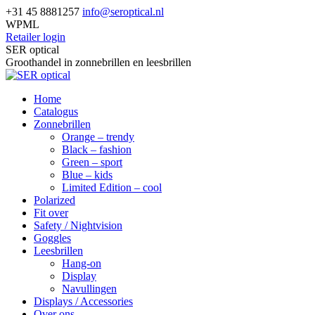
Skip
+31 45 8881257
info@seroptical.nl
to
WPML
content
Retailer login
Facebook
SER optical
page
Groothandel in zonnebrillen en leesbrillen
opens
in
Home
new
Catalogus
window
Zonnebrillen
Orange – trendy
Black – fashion
Green – sport
Blue – kids
Limited Edition – cool
Polarized
Fit over
Safety / Nightvision
Goggles
Leesbrillen
Hang-on
Display
Navullingen
Displays / Accessories
Over ons