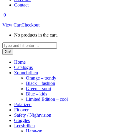
Contact
0
View Cart
Checkout
No products in the cart.
Search:
Home
Catalogus
Zonnebrillen
Orange – trendy
Black – fashion
Green – sport
Blue – kids
Limited Edition – cool
Polarized
Fit over
Safety / Nightvision
Goggles
Leesbrillen
Hang-on