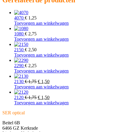
Gerelateerde producten
4070
€
1,25
Toevoegen aan winkelwagen
1080
€
2,75
Toevoegen aan winkelwagen
2150
€
2,50
Toevoegen aan winkelwagen
2290
€
2,25
Toevoegen aan winkelwagen
Oorspronkelijke
Huidige
2130
€
1,75
€
1,50
prijs
prijs
Toevoegen aan winkelwagen
was:
is:
€ 1,75.
Oorspronkelijke
€ 1,50.
Huidige
2120
€
1,75
€
1,50
prijs
prijs
Toevoegen aan winkelwagen
was:
is:
SER optical
€ 1,75.
€ 1,50.
Beitel 6B
6466 GZ Kerkrade