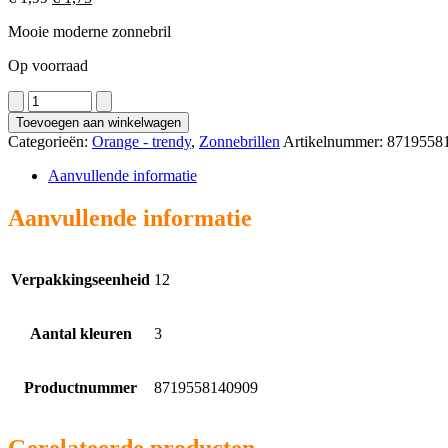
prijs
prijs
Mooie moderne zonnebril
was:
is:
€ 1,99.
€ 1,75.
Op voorraad
2550
aantal
Toevoegen aan winkelwagen
Categorieën:
Orange - trendy
,
Zonnebrillen
Artikelnummer:
8719558
Aanvullende informatie
Aanvullende informatie
Verpakkingseenheid
12
Aantal kleuren
3
Productnummer
8719558140909