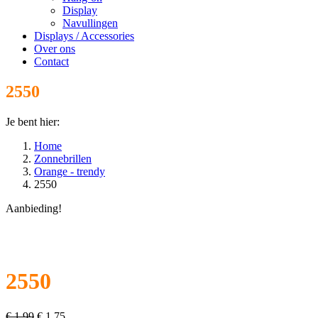
Display
Navullingen
Displays / Accessories
Over ons
Contact
2550
Je bent hier:
Home
Zonnebrillen
Orange - trendy
2550
Aanbieding!
2550
Oorspronkelijke
Huidige
€
1,99
€
1,75