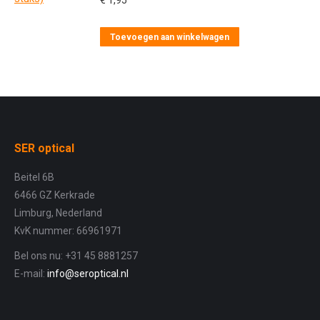
€
1,95
Toevoegen aan winkelwagen
SER optical
Beitel 6B
6466 GZ Kerkrade
Limburg, Nederland
KvK nummer: 66961971
Bel ons nu: +31 45 8881257
E-mail:
info@seroptical.nl