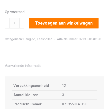
Op voorraad
5200
Toevoegen aan winkelwagen
(12
stuks)
Categorieën:
Hang-on
,
Leesbrillen
Artikelnummer:
8719558140190
aantal
Aanvullende informatie
Verpakkingseenheid
12
Aantal kleuren
3
Productnummer
8719558140190