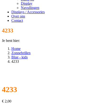
Display
Navullingen
Displays / Accessories
Over ons
Contact
4233
Je bent hier:
Home
Zonnebrillen
Blue - kids
4233
4233
€
2,00