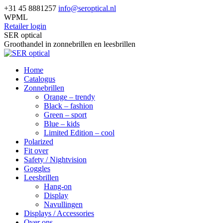
Skip
+31 45 8881257
info@seroptical.nl
to
WPML
content
Retailer login
Facebook
SER optical
page
Groothandel in zonnebrillen en leesbrillen
opens
in
Home
new
Catalogus
window
Zonnebrillen
Orange – trendy
Black – fashion
Green – sport
Blue – kids
Limited Edition – cool
Polarized
Fit over
Safety / Nightvision
Goggles
Leesbrillen
Hang-on
Display
Navullingen
Displays / Accessories
Over ons