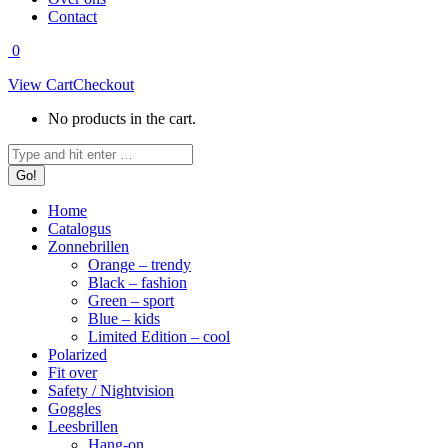
Contact
0
View Cart
Checkout
No products in the cart.
Search:
Home
Catalogus
Zonnebrillen
Orange – trendy
Black – fashion
Green – sport
Blue – kids
Limited Edition – cool
Polarized
Fit over
Safety / Nightvision
Goggles
Leesbrillen
Hang-on