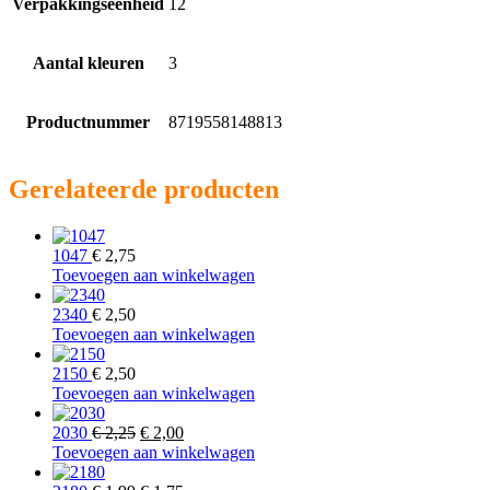
Verpakkingseenheid
12
Aantal kleuren
3
Productnummer
8719558148813
Gerelateerde producten
1047
€
2,75
Toevoegen aan winkelwagen
2340
€
2,50
Toevoegen aan winkelwagen
2150
€
2,50
Toevoegen aan winkelwagen
Oorspronkelijke
Huidige
2030
€
2,25
€
2,00
prijs
prijs
Toevoegen aan winkelwagen
was:
is: