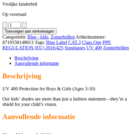
Vrolijke kinderbril
Op voorraad
4233
aantal
Toevoegen aan winkelwagen
Categorieën:
Blue - kids
,
Zonnebrillen
Artikelnummer:
8719558148813
Tags:
Blue Label
CAT.3
Class One
PPE
REGULATION (EU) 2016/425
Sunglasses
UV 400
Zonnerbrillen
Beschrijving
Aanvullende informatie
Beschrijving
UV 400 Protection for Boys & Girls (Ages 3-10)
Our kids’ shades are more than just a fashion statement—they’re a
shield for your child’s vision.
Aanvullende informatie