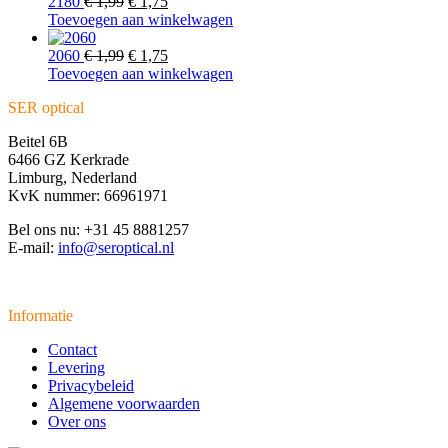
€ 2,25.
Oorspronkelijke
€ 2,00.
Huidige
2180
€
1,99
€
1,75
prijs
prijs
Toevoegen aan winkelwagen
was:
is:
€ 1,99.
Oorspronkelijke
€ 1,75.
Huidige
2060
€
1,99
€
1,75
prijs
prijs
Toevoegen aan winkelwagen
was:
is:
SER optical
€ 1,99.
€ 1,75.
Beitel 6B
6466 GZ Kerkrade
Limburg, Nederland
KvK nummer: 66961971
Bel ons nu: +31 45 8881257
E-mail:
info@seroptical.nl
Informatie
Contact
Levering
Privacybeleid
Algemene voorwaarden
Over ons