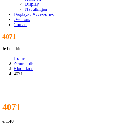
Display
Navullingen
Displays / Accessories
Over ons
Contact
4071
Je bent hier:
Home
Zonnebrillen
Blue - kids
4071
4071
€
1,40