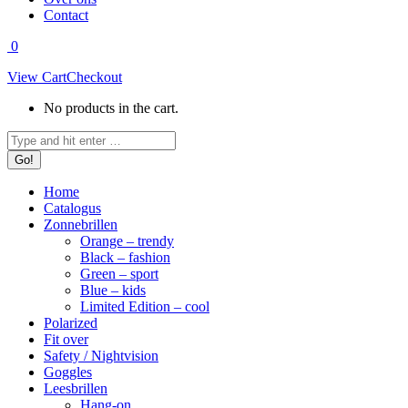
Contact
0
View Cart
Checkout
No products in the cart.
Search:
Home
Catalogus
Zonnebrillen
Orange – trendy
Black – fashion
Green – sport
Blue – kids
Limited Edition – cool
Polarized
Fit over
Safety / Nightvision
Goggles
Leesbrillen
Hang-on