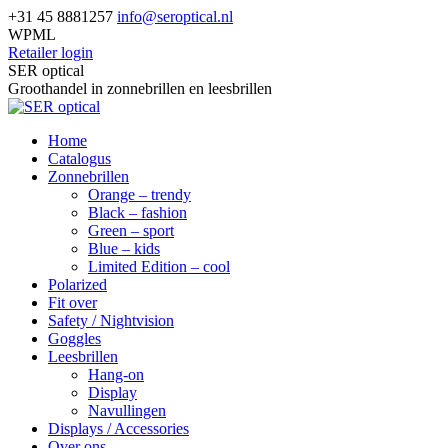
Skip
+31 45 8881257
info@seroptical.nl
to
WPML
content
Retailer login
Facebook
SER optical
page
Groothandel in zonnebrillen en leesbrillen
opens
in
Home
new
Catalogus
window
Zonnebrillen
Orange – trendy
Black – fashion
Green – sport
Blue – kids
Limited Edition – cool
Polarized
Fit over
Safety / Nightvision
Goggles
Leesbrillen
Hang-on
Display
Navullingen
Displays / Accessories
Over ons