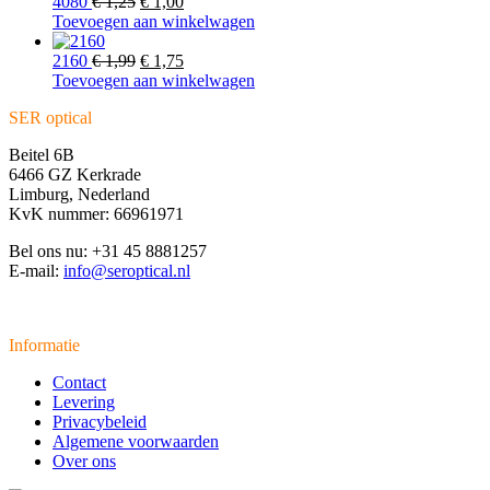
Oorspronkelijke
Huidige
4080
€
1,25
€
1,00
prijs
prijs
Toevoegen aan winkelwagen
was:
is:
€ 1,25.
Oorspronkelijke
€ 1,00.
Huidige
2160
€
1,99
€
1,75
prijs
prijs
Toevoegen aan winkelwagen
was:
is:
SER optical
€ 1,99.
€ 1,75.
Beitel 6B
6466 GZ Kerkrade
Limburg, Nederland
KvK nummer: 66961971
Bel ons nu: +31 45 8881257
E-mail:
info@seroptical.nl
Informatie
Contact
Levering
Privacybeleid
Algemene voorwaarden
Over ons