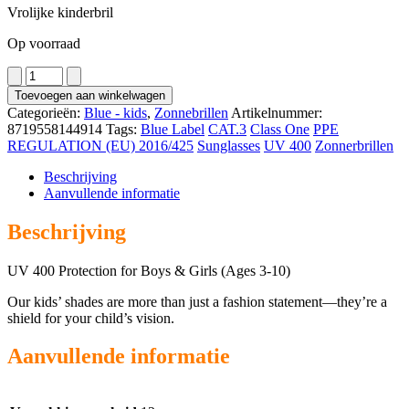
Vrolijke kinderbril
Op voorraad
4071
aantal
Toevoegen aan winkelwagen
Categorieën:
Blue - kids
,
Zonnebrillen
Artikelnummer:
8719558144914
Tags:
Blue Label
CAT.3
Class One
PPE
REGULATION (EU) 2016/425
Sunglasses
UV 400
Zonnerbrillen
Beschrijving
Aanvullende informatie
Beschrijving
UV 400 Protection for Boys & Girls (Ages 3-10)
Our kids’ shades are more than just a fashion statement—they’re a
shield for your child’s vision.
Aanvullende informatie