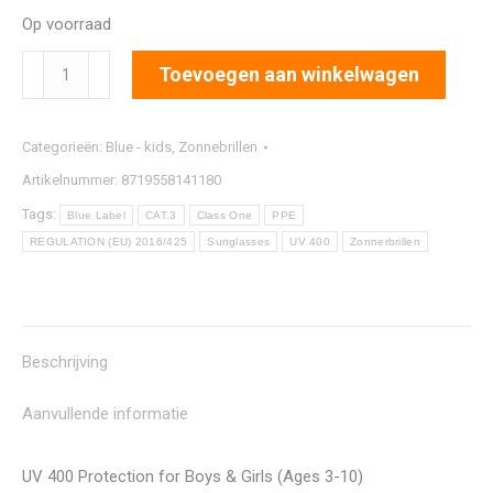
Op voorraad
4050
Toevoegen aan winkelwagen
aantal
Categorieën:
Blue - kids
,
Zonnebrillen
Artikelnummer:
8719558141180
Tags:
Blue Label
CAT.3
Class One
PPE
REGULATION (EU) 2016/425
Sunglasses
UV 400
Zonnerbrillen
Beschrijving
Aanvullende informatie
UV 400 Protection for Boys & Girls (Ages 3-10)