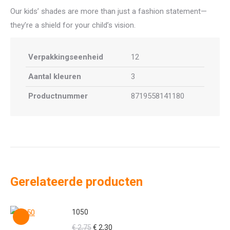
Our kids’ shades are more than just a fashion statement—
they’re a shield for your child’s vision.
Verpakkingseenheid
12
Aantal kleuren
3
Productnummer
8719558141180
Gerelateerde producten
1050
Oorspronkelijke
Huidige
€
2,75
€
2,30