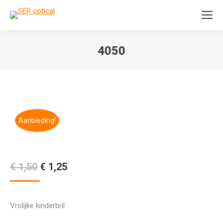
Search:
4050
Je bent hier:
Aanbieding!
Oorspronkelijke
Huidige
€
1,50
€
1,25
prijs
prijs
was:
is:
Vrolijke kinderbril
€ 1,50.
€ 1,25.