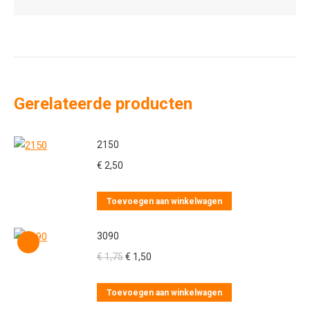
Gerelateerde producten
2150
€
2,50
Toevoegen aan winkelwagen
3090
Oorspronkelijke
Huidige
€
1,75
€
1,50
prijs
prijs
was:
is:
Toevoegen aan winkelwagen
€ 1,75.
€ 1,50.