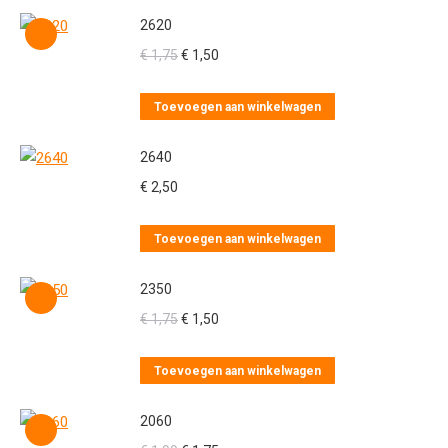
2620
Oorspronkelijke
Huidige
€
1,75
€
1,50
prijs
prijs
was:
is:
Toevoegen aan winkelwagen
€ 1,75.
€ 1,50.
2640
€
2,50
Toevoegen aan winkelwagen
2350
Oorspronkelijke
Huidige
€
1,75
€
1,50
prijs
prijs
was:
is:
Toevoegen aan winkelwagen
€ 1,75.
€ 1,50.
2060