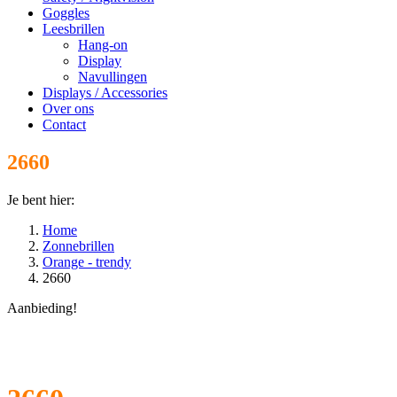
Goggles
Leesbrillen
Hang-on
Display
Navullingen
Displays / Accessories
Over ons
Contact
2660
Je bent hier:
Home
Zonnebrillen
Orange - trendy
2660
Aanbieding!