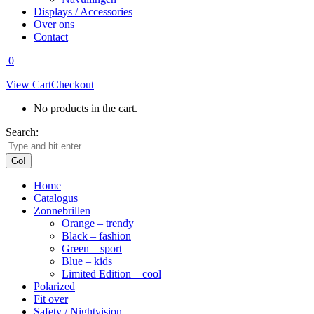
Displays / Accessories
Over ons
Contact
0
View Cart
Checkout
No products in the cart.
Search:
Home
Catalogus
Zonnebrillen
Orange – trendy
Black – fashion
Green – sport
Blue – kids
Limited Edition – cool
Polarized
Fit over
Safety / Nightvision