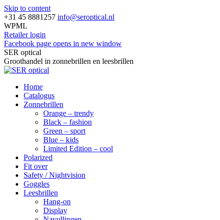
Skip to content
+31 45 8881257
info@seroptical.nl
WPML
Retailer login
Facebook page opens in new window
SER optical
Groothandel in zonnebrillen en leesbrillen
Home
Catalogus
Zonnebrillen
Orange – trendy
Black – fashion
Green – sport
Blue – kids
Limited Edition – cool
Polarized
Fit over
Safety / Nightvision
Goggles
Leesbrillen
Hang-on
Display
Navullingen