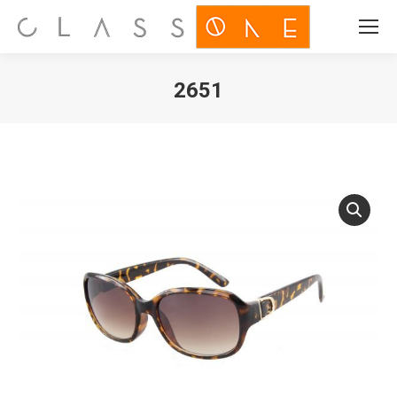
Search:
2651
Je bent hier: