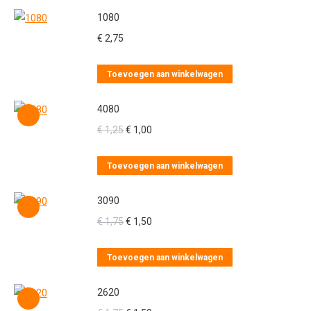
1080
€
2,75
Toevoegen aan winkelwagen
4080
Oorspronkelijke
Huidige
€
1,25
€
1,00
prijs
prijs
was:
is:
Toevoegen aan winkelwagen
€ 1,25.
€ 1,00.
3090
Oorspronkelijke
Huidige
€
1,75
€
1,50
prijs
prijs
was:
is:
Toevoegen aan winkelwagen
€ 1,75.
€ 1,50.
2620