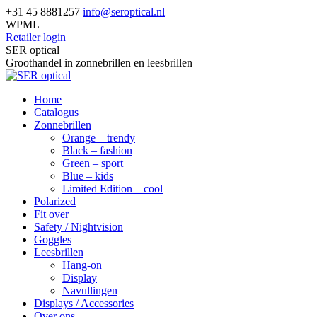
Skip
+31 45 8881257
info@seroptical.nl
to
WPML
content
Retailer login
Facebook
SER optical
page
Groothandel in zonnebrillen en leesbrillen
opens
in
Home
new
Catalogus
window
Zonnebrillen
Orange – trendy
Black – fashion
Green – sport
Blue – kids
Limited Edition – cool
Polarized
Fit over
Safety / Nightvision
Goggles
Leesbrillen
Hang-on
Display
Navullingen
Displays / Accessories
Over ons