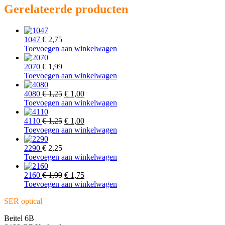
Gerelateerde producten
1047
€
2,75
Toevoegen aan winkelwagen
2070
€
1,99
Toevoegen aan winkelwagen
Oorspronkelijke
Huidige
4080
€
1,25
€
1,00
prijs
prijs
Toevoegen aan winkelwagen
was:
is:
€ 1,25.
Oorspronkelijke
€ 1,00.
Huidige
4110
€
1,25
€
1,00
prijs
prijs
Toevoegen aan winkelwagen
was:
is:
€ 1,25.
€ 1,00.
2290
€
2,25
Toevoegen aan winkelwagen
Oorspronkelijke
Huidige
2160
€
1,99
€
1,75
prijs
prijs
Toevoegen aan winkelwagen
was:
is:
SER optical
€ 1,99.
€ 1,75.
Beitel 6B