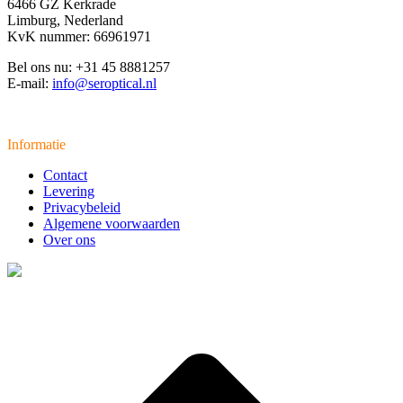
6466 GZ Kerkrade
Limburg, Nederland
KvK nummer: 66961971
Bel ons nu: +31 45 8881257
E-mail:
info@seroptical.nl
Informatie
Contact
Levering
Privacybeleid
Algemene voorwaarden
Over ons
t
T