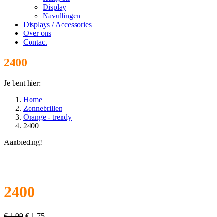
Display
Navullingen
Displays / Accessories
Over ons
Contact
2400
Je bent hier:
Home
Zonnebrillen
Orange - trendy
2400
Aanbieding!
2400
Oorspronkelijke
Huidige
€
1,99
€
1,75