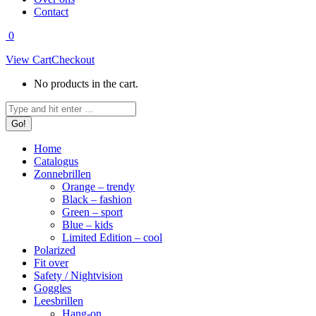
Contact
0
View Cart
Checkout
No products in the cart.
Search:
Home
Catalogus
Zonnebrillen
Orange – trendy
Black – fashion
Green – sport
Blue – kids
Limited Edition – cool
Polarized
Fit over
Safety / Nightvision
Goggles
Leesbrillen
Hang-on