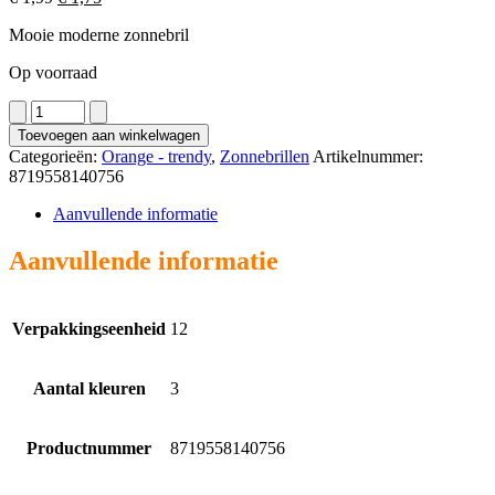
prijs
prijs
Mooie moderne zonnebril
was:
is:
€ 1,99.
€ 1,75.
Op voorraad
2400
aantal
Toevoegen aan winkelwagen
Categorieën:
Orange - trendy
,
Zonnebrillen
Artikelnummer:
8719558140756
Aanvullende informatie
Aanvullende informatie
Verpakkingseenheid
12
Aantal kleuren
3
Productnummer
8719558140756