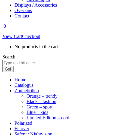
Displays / Accessories
Over ons
Contact
0
View Cart
Checkout
No products in the cart.
Search:
Home
Catalogus
Zonnebrillen
Orange – trendy
Black – fashion
Green – sport
Blue – kids
Limited Edition – cool
Polarized
Fit over
Safety / Nightvision