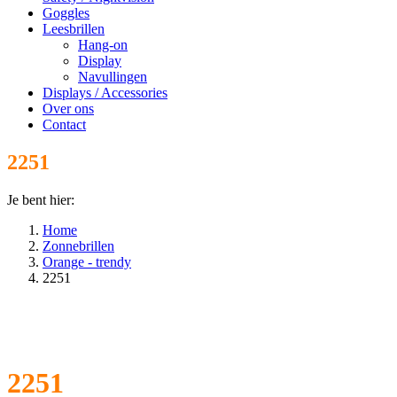
Goggles
Leesbrillen
Hang-on
Display
Navullingen
Displays / Accessories
Over ons
Contact
2251
Je bent hier:
Home
Zonnebrillen
Orange - trendy
2251
2251