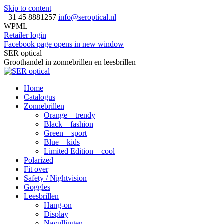
Skip to content
+31 45 8881257
info@seroptical.nl
WPML
Retailer login
Facebook page opens in new window
SER optical
Groothandel in zonnebrillen en leesbrillen
Home
Catalogus
Zonnebrillen
Orange – trendy
Black – fashion
Green – sport
Blue – kids
Limited Edition – cool
Polarized
Fit over
Safety / Nightvision
Goggles
Leesbrillen
Hang-on
Display
Navullingen