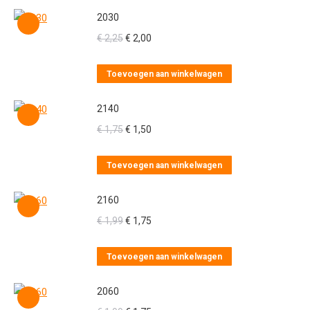
2030
Oorspronkelijke
Huidige
€
2,25
€
2,00
prijs
prijs
was:
is:
Toevoegen aan winkelwagen
€ 2,25.
€ 2,00.
2140
Oorspronkelijke
Huidige
€
1,75
€
1,50
prijs
prijs
was:
is:
Toevoegen aan winkelwagen
€ 1,75.
€ 1,50.
2160
Oorspronkelijke
Huidige
€
1,99
€
1,75
prijs
prijs
was:
is:
Toevoegen aan winkelwagen
€ 1,99.
€ 1,75.
2060