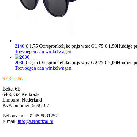
2140
€
1,75
Oorspronkelijke prijs was: € 1,75.
€
1,50
Huidige pri
Toevoegen aan winkelwagen
2030
€
2,25
Oorspronkelijke prijs was: € 2,25.
€
2,00
Huidige pri
Toevoegen aan winkelwagen
SER optical
Beitel 6B
6466 GZ Kerkrade
Limburg, Nederland
KvK nummer: 66961971
Bel ons nu: +31 45 8881257
E-mail:
info@seroptical.nl