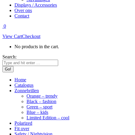
Displays / Accessories
Over ons
Contact
0
View Cart
Checkout
No products in the cart.
Search:
Home
Catalogus
Zonnebrillen
Orange – trendy
Black – fashion
Green – sport
Blue – kids
Limited Edition – cool
Polarized
Fit over
Safety / Nightvision