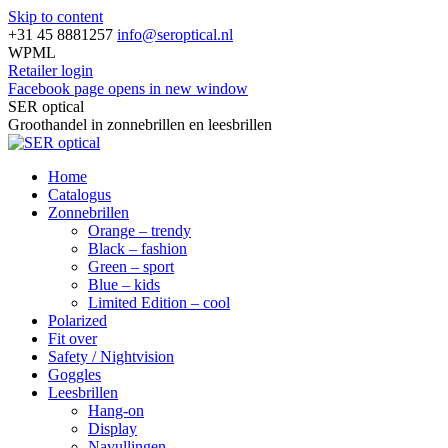
Skip to content
+31 45 8881257
info@seroptical.nl
WPML
Retailer login
Facebook page opens in new window
SER optical
Groothandel in zonnebrillen en leesbrillen
Home
Catalogus
Zonnebrillen
Orange – trendy
Black – fashion
Green – sport
Blue – kids
Limited Edition – cool
Polarized
Fit over
Safety / Nightvision
Goggles
Leesbrillen
Hang-on
Display
Navullingen