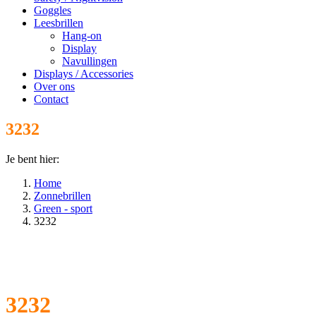
Goggles
Leesbrillen
Hang-on
Display
Navullingen
Displays / Accessories
Over ons
Contact
3232
Je bent hier:
Home
Zonnebrillen
Green - sport
3232
3232