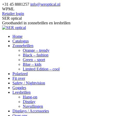
Skip
+31 45 8881257
info@seroptical.nl
to
WPML
content
Retailer login
Facebook
SER optical
page
Groothandel in zonnebrillen en leesbrillen
opens
in
Home
new
Catalogus
window
Zonnebrillen
Orange – trendy
Black – fashion
Green – sport
Blue – kids
Limited Edition – cool
Polarized
Fit over
Safety / Nightvision
Goggles
Leesbrillen
Hang-on
Display
Navullingen
Displays / Accessories
Over ons