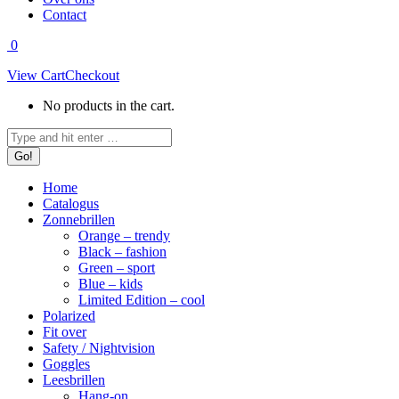
Contact
0
View Cart
Checkout
No products in the cart.
Search:
Home
Catalogus
Zonnebrillen
Orange – trendy
Black – fashion
Green – sport
Blue – kids
Limited Edition – cool
Polarized
Fit over
Safety / Nightvision
Goggles
Leesbrillen
Hang-on