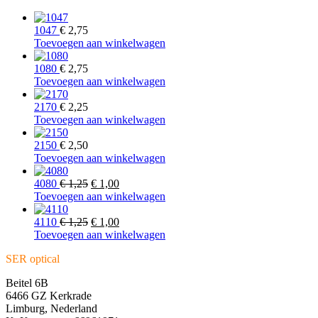
1047
€
2,75
Toevoegen aan winkelwagen
1080
€
2,75
Toevoegen aan winkelwagen
2170
€
2,25
Toevoegen aan winkelwagen
2150
€
2,50
Toevoegen aan winkelwagen
Oorspronkelijke
Huidige
4080
€
1,25
€
1,00
prijs
prijs
Toevoegen aan winkelwagen
was:
is:
€ 1,25.
Oorspronkelijke
€ 1,00.
Huidige
4110
€
1,25
€
1,00
prijs
prijs
Toevoegen aan winkelwagen
was:
is:
SER optical
€ 1,25.
€ 1,00.
Beitel 6B
6466 GZ Kerkrade
Limburg, Nederland