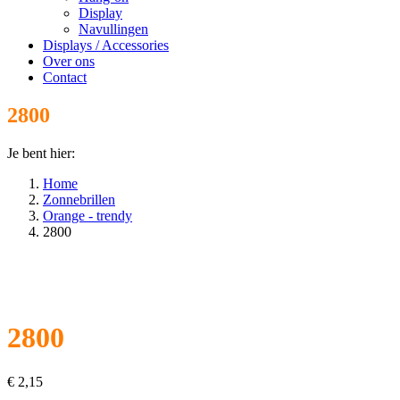
Display
Navullingen
Displays / Accessories
Over ons
Contact
2800
Je bent hier:
Home
Zonnebrillen
Orange - trendy
2800
2800
€
2,15