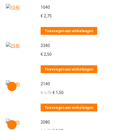
1040
€
2,75
Toevoegen aan winkelwagen
2340
€
2,50
Toevoegen aan winkelwagen
2140
Oorspronkelijke
Huidige
€
1,75
€
1,50
prijs
prijs
was:
is:
Toevoegen aan winkelwagen
€ 1,75.
€ 1,50.
2080