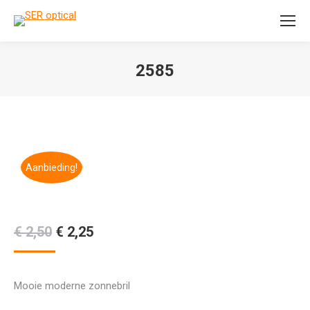
Search:
2585
Je bent hier:
Aanbieding!
Oorspronkelijke
Huidige
€
2,50
€
2,25
prijs
prijs
was:
is:
Mooie moderne zonnebril
€ 2,50.
€ 2,25.